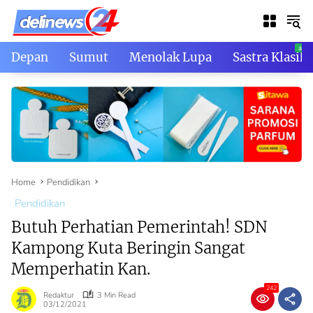
Skip
to
content
Depan
Sumut
Menolak Lupa
Sastra Klasik
Home
Pendidikan
Pendidikan
Butuh Perhatian Pemerintah! SDN
Kampong Kuta Beringin Sangat
Memperhatin Kan.
242
Redaktur
3 Min Read
03/12/2021