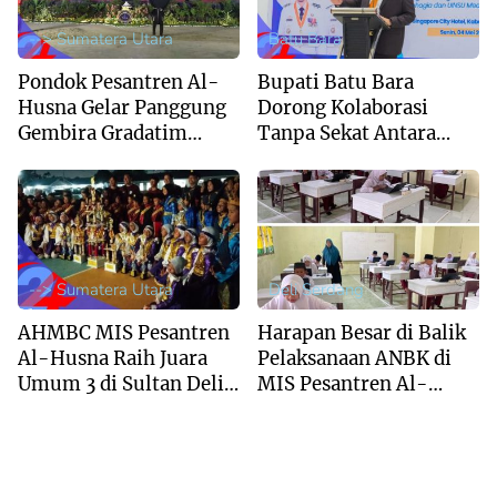
--> Sumatera Utara
Batu Bara
Pondok Pesantren Al-
Bupati Batu Bara
Husna Gelar Panggung
Dorong Kolaborasi
Gembira Gradatim
Tanpa Sekat Antara
Generation : Perpaduan
Pemerintah dan
Syukur dan Kreativitas
Akademisi UINSU
Santri
--> Sumatera Utara
Deli Serdang
AHMBC MIS Pesantren
Harapan Besar di Balik
Al-Husna Raih Juara
Pelaksanaan ANBK di
Umum 3 di Sultan Deli
MIS Pesantren Al-
Marching Band
Husna
Competition 2026