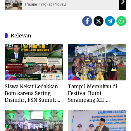
Pelajar Tingkat Provsu
Relevan
NASIONAL
Pendidikan
Siswa Nekat Ledakkan
Tampil Memukau di
Bom karena Sering
Festival Bumi
Disindir, FSN Sumut:
Serampang XII,
Sekolah Jangan Hanya
Marching Band MIS Al-
Kejar Nilai Akademik
Husna Sabet Juara
Umum I