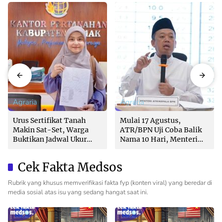
Agraria
Agraria
Urus Sertifikat Tanah
Mulai 17 Agustus,
Makin Sat-Set, Warga
ATR/BPN Uji Coba Balik
Buktikan Jadwal Ukur
Nama 10 Hari, Menteri
Langsung Ditentukan di
Nusron: Butuh Dukungan
Loket
Pemda dan PPAT
Cek Fakta Medsos
Rubrik yang khusus memverifikasi fakta fyp (konten viral) yang beredar di
media sosial atas isu yang sedang hangat saat ini.