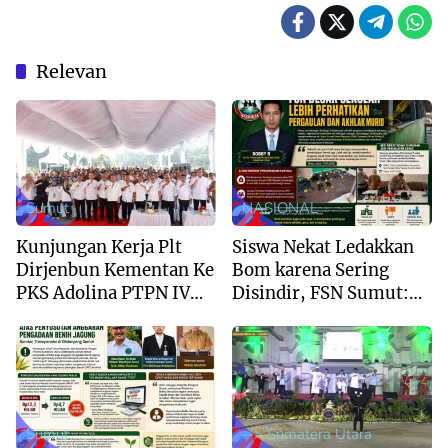
Relevan
Sumut
NASIONAL
Kunjungan Kerja Plt
Siswa Nekat Ledakkan
Dirjenbun Kementan Ke
Bom karena Sering
PKS Adolina PTPN IV
Disindir, FSN Sumut:
Regional 2
Sekolah Jangan Hanya
Kejar Nilai Akademik
Sumut
--> Sumatera Utara