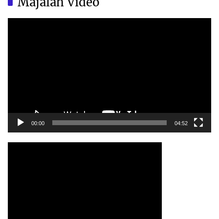
Majalah Video
Video
Player
00:00
04:52