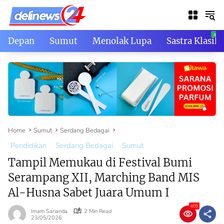
Skip
to
content
Depan
Sumut
Menolak Lupa
Sastra Klasik
Home
Sumut
Serdang Bedagai
Pendidikan
Serdang Bedagai
Sumut
Tampil Memukau di Festival Bumi
Serampang XII, Marching Band MIS
Al-Husna Sabet Juara Umum I
609
Imam Sarianda
2 Min Read
23/05/2026