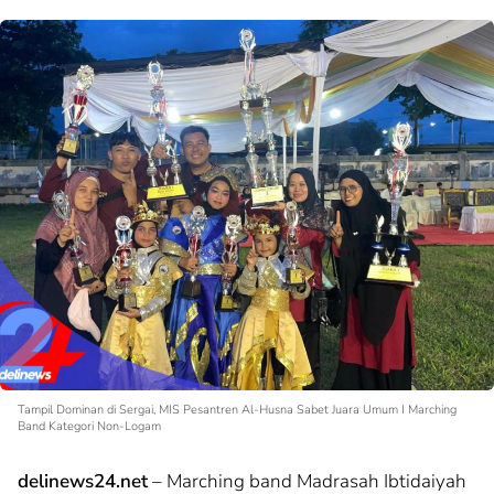
Tampil Dominan di Sergai, MIS Pesantren Al-Husna Sabet Juara Umum I Marching
Band Kategori Non-Logam
delinews24.net
– Marching band Madrasah Ibtidaiyah