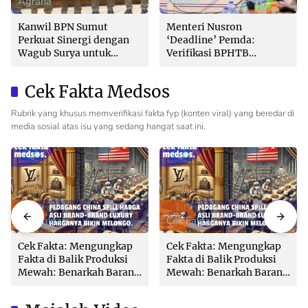
Agraria
Agraria
Kanwil BPN Sumut
Menteri Nusron
Perkuat Sinergi dengan
‘Deadline’ Pemda:
Wagub Surya untuk
Verifikasi BPHTB
Wujudkan Tata Kelola
Maksimal 3 Hari, Jangan
Pertanahan Profesional
Bikin Balik Nama
Cek Fakta Medsos
Lambat!
Rubrik yang khusus memverifikasi fakta fyp (konten viral) yang beredar di
media sosial atas isu yang sedang hangat saat ini.
Cek Fakta
Cek Fakta
Cek Fakta: Mengungkap
Cek Fakta: Mengungkap
Fakta di Balik Produksi
Fakta di Balik Produksi
Mewah: Benarkah Barang
Mewah: Benarkah Barang
Brand Ternama Dibuat di
Brand Ternama Dibuat di
China?
China?