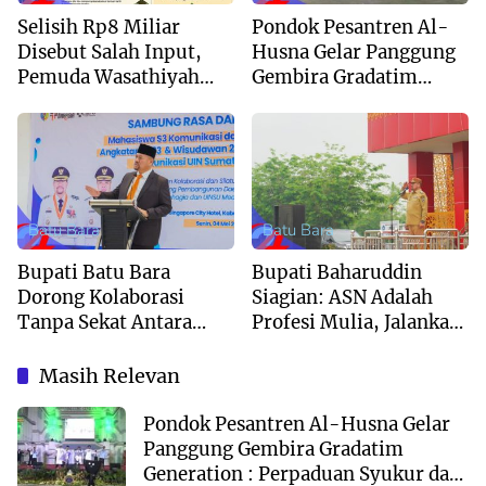
Selisih Rp8 Miliar
Pondok Pesantren Al-
Disebut Salah Input,
Husna Gelar Panggung
Pemuda Wasathiyah
Gembira Gradatim
Desak Bobby Nasution
Generation : Perpaduan
Copot Kadis dan Sekdis
Syukur dan Kreativitas
Distanpang Sumut
Santri
Batu Bara
Batu Bara
Bupati Batu Bara
Bupati Baharuddin
Dorong Kolaborasi
Siagian: ASN Adalah
Tanpa Sekat Antara
Profesi Mulia, Jalankan
Pemerintah dan
dengan Tanggung
Akademisi UINSU
Jawab!
Masih Relevan
Pondok Pesantren Al-Husna Gelar
Panggung Gembira Gradatim
Generation : Perpaduan Syukur dan