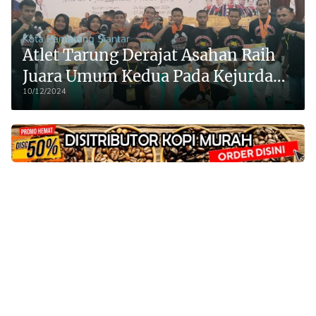
Kota Pematang Siantar
Atlet Tarung Derajat Asahan Raih
Juara Umum Kedua Pada Kejurda
10/12/2024
Tingkat Junior Se-Sumatera Utara