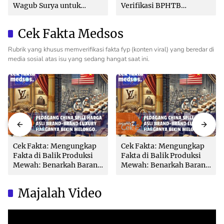
Wagub Surya untuk
Verifikasi BPHTB
Wujudkan Tata Kelola
Maksimal 3 Hari, Jangan
Pertanahan Profesional
Bikin Balik Nama
Cek Fakta Medsos
Lambat!
Rubrik yang khusus memverifikasi fakta fyp (konten viral) yang beredar di
media sosial atas isu yang sedang hangat saat ini.
Cek Fakta
Cek Fakta
Cek Fakta: Mengungkap
Cek Fakta: Mengungkap
Fakta di Balik Produksi
Fakta di Balik Produksi
Mewah: Benarkah Barang
Mewah: Benarkah Barang
Brand Ternama Dibuat di
Brand Ternama Dibuat di
China?
China?
Majalah Video
Video