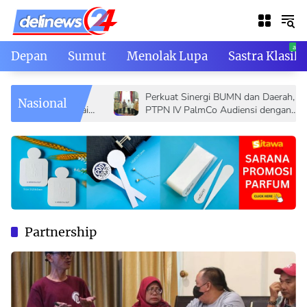
Skip
to
content
Depan
Sumut
Menolak Lupa
Sastra Klasik
Angkat 26
Perkuat Sinergi BUMN dan Daerah,
Nasional
i Berbagai
PTPN IV PalmCo Audiensi dengan
Gubernur Sumbar Mahyeldi
Partnership