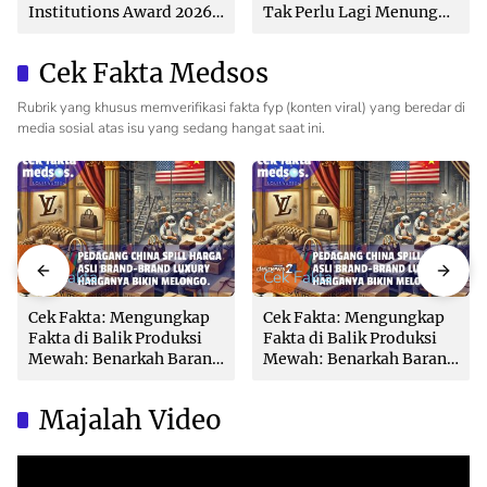
Institutions Award 2026
Tak Perlu Lagi Menunggu
dari The Iconomics
Tanpa Kepastian
Cek Fakta Medsos
Rubrik yang khusus memverifikasi fakta fyp (konten viral) yang beredar di
media sosial atas isu yang sedang hangat saat ini.
Cek Fakta
Cek Fakta
Cek Fakta: Mengungkap
Cek Fakta: Mengungkap
Fakta di Balik Produksi
Fakta di Balik Produksi
Mewah: Benarkah Barang
Mewah: Benarkah Barang
Brand Ternama Dibuat di
Brand Ternama Dibuat di
China?
China?
Majalah Video
Video