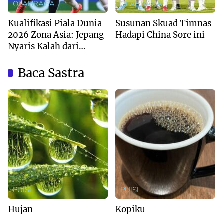
OLAHRAGA
OLAHRAGA
Kualifikasi Piala Dunia
Susunan Skuad Timnas
2026 Zona Asia: Jepang
Hadapi China Sore ini
Nyaris Kalah dari
Australia
Baca Sastra
PUISI
PUISI
Hujan
Kopiku