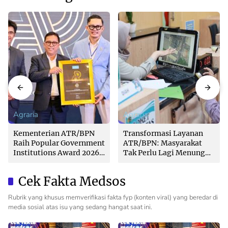
Agraria
Agraria
Kementerian ATR/BPN
Transformasi Layanan
Raih Popular Government
ATR/BPN: Masyarakat
Institutions Award 2026
Tak Perlu Lagi Menunggu
dari The Iconomics
Tanpa Kepastian
Cek Fakta Medsos
Rubrik yang khusus memverifikasi fakta fyp (konten viral) yang beredar di
media sosial atas isu yang sedang hangat saat ini.