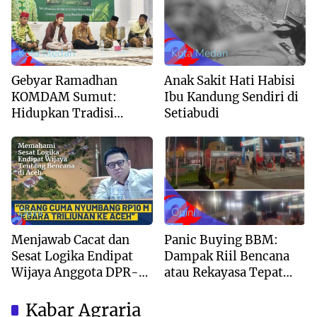
Kota Medan
Kota Medan
Gebyar Ramadhan
Anak Sakit Hati Habisi
KOMDAM Sumut:
Ibu Kandung Sendiri di
Hidupkan Tradisi
Setiabudi
Barzanji hingga
Kenalkan Ikon Istana
Maimun
Opini
Opini
Menjawab Cacat dan
Panic Buying BBM:
Sesat Logika Endipat
Dampak Riil Bencana
Wijaya Anggota DPR-RI
atau Rekayasa Tepat
Partai Gerindra
Waktu?
Kabar Agraria