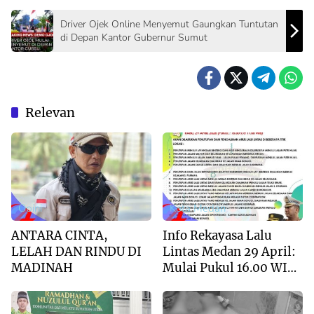
Driver Ojek Online Menyemut Gaungkan Tuntutan
di Depan Kantor Gubernur Sumut
Relevan
Opini
Kota Medan
ANTARA CINTA,
Info Rekayasa Lalu
LELAH DAN RINDU DI
Lintas Medan 29 April:
MADINAH
Mulai Pukul 16.00 WIB,
Simak Jalur
Alternatifnya