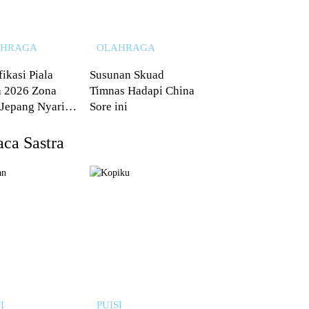
AHRAGA
OLAHRAGA
fikasi Piala
Susunan Skuad
 2026 Zona
Timnas Hadapi China
 Jepang Nyaris
Sore ini
 dari Australia
ca Sastra
I
PUISI