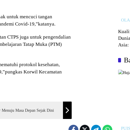
nak untuk mencuci tangan
OL
andemi Covid-19,”katanya.
Kuali
tan CTPS juga untuk pengendalian
Dunia
embelajaran Tatap Muka (PTM)
Asia:
Kalah
Ba
mematuhi protokol kesehatan,
19,”pungkas Korwil Kecamatan
r Menuju Masa Depan Sejak Dini
PUIS