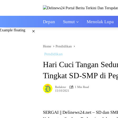
Skip
to
content
Depan
Sumut
Menolak Lupa
×
Home
Pendidikan
Pendidikan
Hari Cuci Tangan Sedun
Tingkat SD-SMP di Pe
Redaktur
1 Min Read
15/10/2021
SERGAI || Delinews24.net – SD dan SM