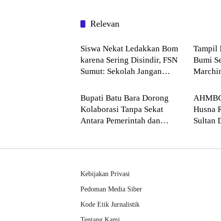
Relevan
NASIONAL
Pendid
Siswa Nekat Ledakkan Bom
Tampil 
karena Sering Disindir, FSN
Bumi S
Sumut: Sekolah Jangan
Marchi
Batu Bara
--> Su
Hanya Kejar Nilai Akademik
Husna 
Bupati Batu Bara Dorong
AHMBC 
Kolaborasi Tanpa Sekat
Husna R
Antara Pemerintah dan
Sultan 
Akademisi UINSU
Compet
Kebijakan Privasi
Pedoman Media Siber
Kode Etik Jurnalistik
Tentang Kami