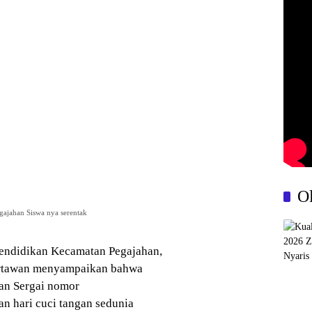
O
ajahan Siswa nya serentak
endidikan Kecamatan Pegajahan,
artawan menyampaikan bahwa
kan Sergai nomor
an hari cuci tangan sedunia