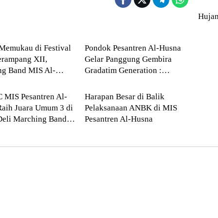
Huja
ikan
--> Sumatera Utara
Memukau di Festival
Pondok Pesantren Al-Husna
erampang XII,
Gelar Panggung Gembira
ng Band MIS Al-
Gradatim Generation :
matera Utara
Deli Serdang
Sabet Juara Umum I
Perpaduan Syukur dan
Kreativitas Santri
MIS Pesantren Al-
Harapan Besar di Balik
aih Juara Umum 3 di
Pelaksanaan ANBK di MIS
Deli Marching Band
Pesantren Al-Husna
ition 2026