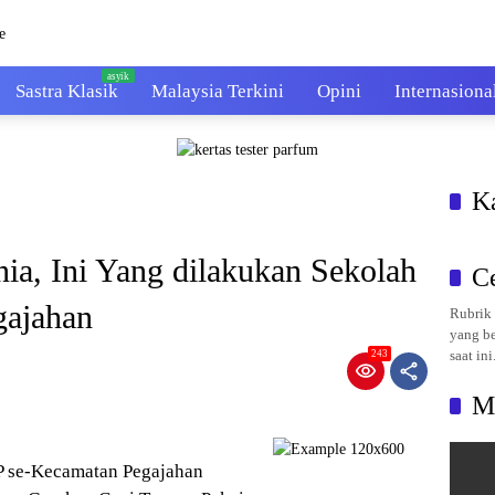
Sastra Klasik
Malaysia Terkini
Opini
Internasiona
K
ia, Ini Yang dilakukan Sekolah
C
gajahan
Rubrik 
yang be
saat ini
243
M
P se-Kecamatan Pegajahan