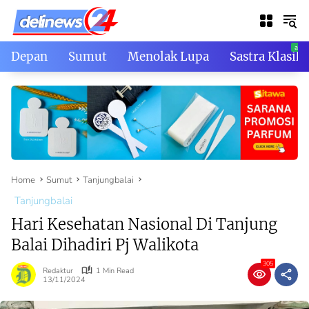
Skip
to
content
Depan
Sumut
Menolak Lupa
Sastra Klasik
Home
Sumut
Tanjungbalai
Tanjungbalai
Hari Kesehatan Nasional Di Tanjung
Balai Dihadiri Pj Walikota
305
Redaktur
1 Min Read
13/11/2024