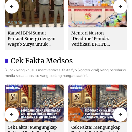
Agraria
Agraria
Kanwil BPN Sumut
Menteri Nusron
Perkuat Sinergi dengan
‘Deadline’ Pemda:
Wagub Surya untuk
Verifikasi BPHTB
Wujudkan Tata Kelola
Maksimal 3 Hari, Jangan
Pertanahan Profesional
Bikin Balik Nama
Cek Fakta Medsos
Lambat!
Rubrik yang khusus memverifikasi fakta fyp (konten viral) yang beredar di
media sosial atas isu yang sedang hangat saat ini.
Cek Fakta
Cek Fakta
Cek Fakta: Mengungkap
Cek Fakta: Mengungkap