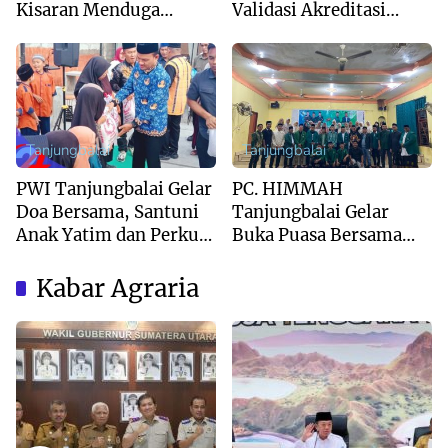
Kisaran Menduga
Validasi Akreditasi
System Outsourcing
Bersama Tim Asesor
Bentuk PHK
BAN-PDM Tahun 2026
Terselebung
Tanjungbalai
Tanjungbalai
PWI Tanjungbalai Gelar
PC. HIMMAH
Doa Bersama, Santuni
Tanjungbalai Gelar
Anak Yatim dan Perkuat
Buka Puasa Bersama
Sinergi dengan
Dan Khatam Al-Qur’an
Forkopimda
Kabar Agraria