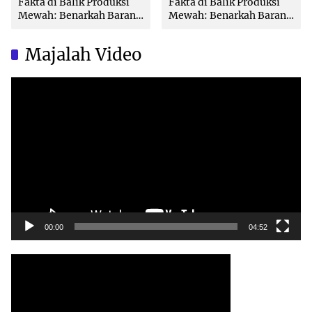
Fakta di Balik Produksi
Fakta di Balik Produksi
Mewah: Benarkah Barang
Mewah: Benarkah Barang
Brand Ternama Dibuat di
Brand Ternama Dibuat di
China?
China?
Majalah Video
Video
Player
00:00
04:52