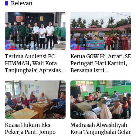
Relevan
Tanjungbalai
Tanjungbalai
Terima Audiensi PC
Ketua GOW Hj. Artati,SE
HIMMAH, Wali Kota
Peringati Hari Kartini,
Tanjungbalai Apresiasi
Bersama Istri
Peran Intelektual Muda
Forkopimda Kunjungi
Al Washliyah
Panti Jompo Asahan
Tanjungbalai
Tanjungbalai
Kuasa Hukum Eks
Madrasah Alwashliyah
Pekerja Panti Jompo
Kota Tanjungbalai Gelar