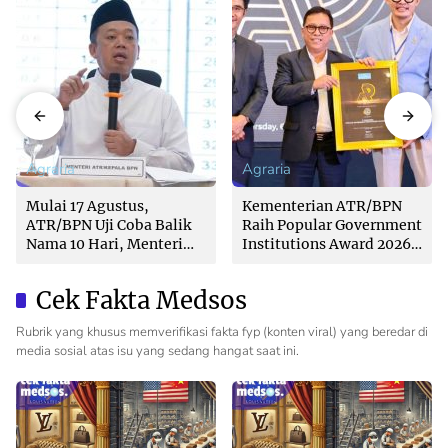
Agraria
Agraria
Mulai 17 Agustus,
Kementerian ATR/BPN
ATR/BPN Uji Coba Balik
Raih Popular Government
Nama 10 Hari, Menteri
Institutions Award 2026
Nusron: Butuh Dukungan
dari The Iconomics
Pemda dan PPAT
Cek Fakta Medsos
Rubrik yang khusus memverifikasi fakta fyp (konten viral) yang beredar di
media sosial atas isu yang sedang hangat saat ini.