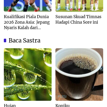
OLAHRAGA
OLAHRAGA
Kualifikasi Piala Dunia
Susunan Skuad Timnas
2026 Zona Asia: Jepang
Hadapi China Sore ini
Nyaris Kalah dari
Australia
Baca Sastra
PUISI
PUISI
Hujan
Kopiku