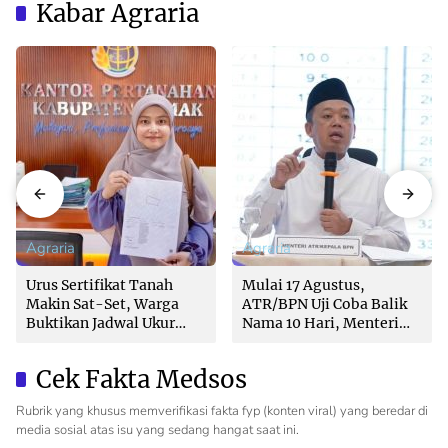
Kabar Agraria
Agraria
Agraria
Urus Sertifikat Tanah
Mulai 17 Agustus,
Makin Sat-Set, Warga
ATR/BPN Uji Coba Balik
Buktikan Jadwal Ukur
Nama 10 Hari, Menteri
Langsung Ditentukan di
Nusron: Butuh Dukungan
Loket
Pemda dan PPAT
Cek Fakta Medsos
Rubrik yang khusus memverifikasi fakta fyp (konten viral) yang beredar di
media sosial atas isu yang sedang hangat saat ini.