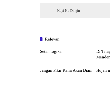
Kopi Ku Dingin
Relevan
PUISI
PUISI
Setan logika
Di Telaga 
Menden
PUISI
PUISI
Jangan Pikir Kami Akan Diam
Hujan i