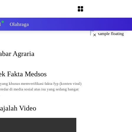
l
Olahraga
×
abar Agraria
ek Fakta Medsos
yang khusus memverifikasi fakta fyp (konten viral)
redar di media sosial atas isu yang sedang hangat
.
ajalah Video