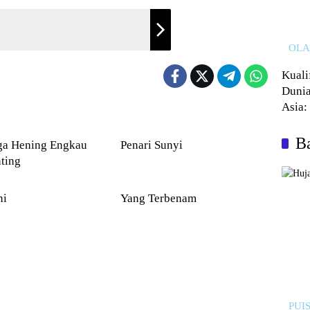
OL
Kuali
Dunia
Asia:
PUISI
Kalah
Ba
Hening Engkau
Penari Sunyi
ting
PUISI
ni
Yang Terbenam
PUIS