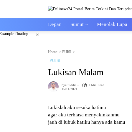
Skip
to
content
Depan
Sumut
Menolak Lupa
×
Home
PUISI
PUISI
Lukisan Malam
Syaifuddin -
1 Min Read
15/11/2021
Lukislah aku sesuka hatimu
agar aku terbiasa menyakinkanmu
jauh di lubuk hatiku hanya ada kamu