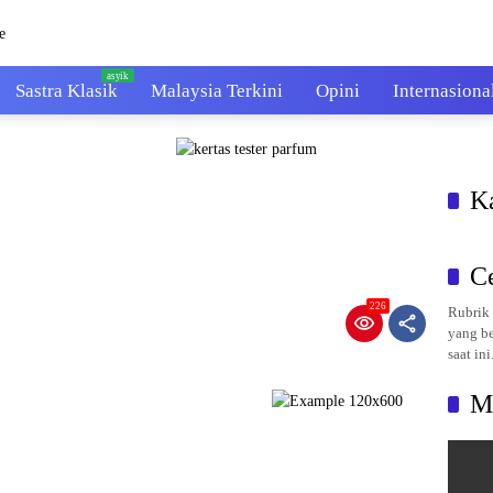
Sastra Klasik
Malaysia Terkini
Opini
Internasiona
K
C
226
Rubrik 
yang be
saat ini
M