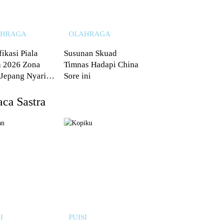
AHRAGA
OLAHRAGA
fikasi Piala
Susunan Skuad
 2026 Zona
Timnas Hadapi China
 Jepang Nyaris
Sore ini
 dari Australia
ca Sastra
I
PUISI