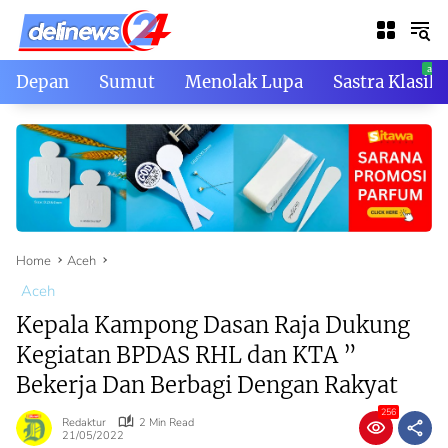
Skip
to
content
Depan
Sumut
Menolak Lupa
Sastra Klasik
Home
Aceh
Aceh
Kepala Kampong Dasan Raja Dukung
Kegiatan BPDAS RHL dan KTA ”
Bekerja Dan Berbagi Dengan Rakyat
256
Redaktur
2 Min Read
21/05/2022