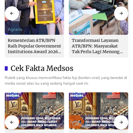
Agraria
Agraria
Kementerian ATR/BPN
Transformasi Layanan
Raih Popular Government
ATR/BPN: Masyarakat
Institutions Award 2026
Tak Perlu Lagi Menunggu
dari The Iconomics
Tanpa Kepastian
Cek Fakta Medsos
Rubrik yang khusus memverifikasi fakta fyp (konten viral) yang beredar di
media sosial atas isu yang sedang hangat saat ini.
Cek Fakta
Cek Fakta