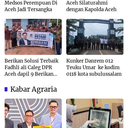
Medsos Perempuan Di
Aceh Silaturahmi
Aceh Jadi Tersangka
dengan Kapolda Aceh
Aceh
Aceh
Berikan Solusi Terbaik
Kunker Danrem 012
Fadhli ali Caleg DPR
Teuku Umar ke kodim
Aceh dapil 9 Berikan
0118 kota subulussalam
Ide Smart Dalam
Mengatasi Banjir dan
Kabar Agraria
Sawit.