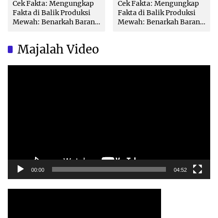
Cek Fakta: Mengungkap
Cek Fakta: Mengungkap
Fakta di Balik Produksi
Fakta di Balik Produksi
Mewah: Benarkah Barang
Mewah: Benarkah Barang
Brand Ternama Dibuat di
Brand Ternama Dibuat di
China?
China?
Majalah Video
Video
Player
00:00
04:52