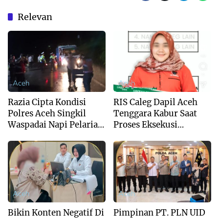
Relevan
Aceh
Aceh
Razia Cipta Kondisi
RIS Caleg Dapil Aceh
Polres Aceh Singkil
Tenggara Kabur Saat
Waspadai Napi Pelarian
Proses Eksekusi
Lapas Kutacane
Sengketa Anak
Aceh
Aceh
Bikin Konten Negatif Di
Pimpinan PT. PLN UID