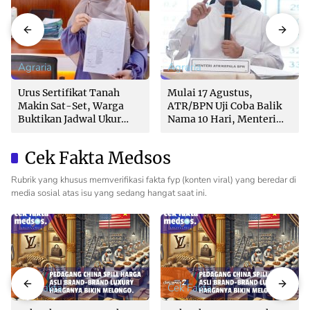
Agraria
Agraria
Urus Sertifikat Tanah
Mulai 17 Agustus,
Makin Sat-Set, Warga
ATR/BPN Uji Coba Balik
Buktikan Jadwal Ukur
Nama 10 Hari, Menteri
Langsung Ditentukan di
Nusron: Butuh Dukungan
Loket
Pemda dan PPAT
Cek Fakta Medsos
Rubrik yang khusus memverifikasi fakta fyp (konten viral) yang beredar di
media sosial atas isu yang sedang hangat saat ini.
Cek Fakta
Cek Fakta