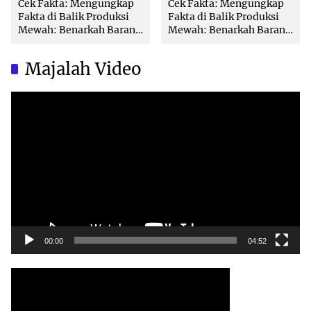
Cek Fakta: Mengungkap
Cek Fakta: Mengungkap
Fakta di Balik Produksi
Fakta di Balik Produksi
Mewah: Benarkah Barang
Mewah: Benarkah Barang
Brand Ternama Dibuat di
Brand Ternama Dibuat di
China?
China?
Majalah Video
Video
Player
00:00
04:52