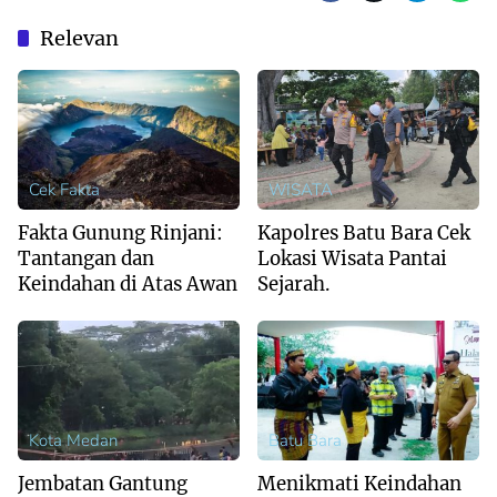
Relevan
Cek Fakta
WISATA
Fakta Gunung Rinjani:
Kapolres Batu Bara Cek
Tantangan dan
Lokasi Wisata Pantai
Keindahan di Atas Awan
Sejarah.
Kota Medan
Batu Bara
Jembatan Gantung
Menikmati Keindahan