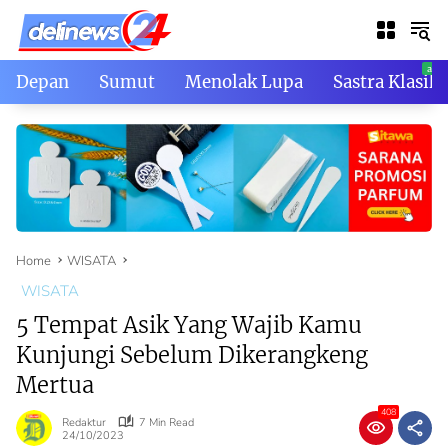
Skip
to
content
Depan
Sumut
Menolak Lupa
Sastra Klasik
Home
WISATA
WISATA
5 Tempat Asik Yang Wajib Kamu
Kunjungi Sebelum Dikerangkeng
Mertua
408
Redaktur
7 Min Read
24/10/2023