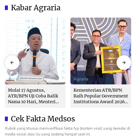
Kabar Agraria
Agraria
Agraria
Mulai 17 Agustus,
Kementerian ATR/BPN
ATR/BPN Uji Coba Balik
Raih Popular Government
Nama 10 Hari, Menteri
Institutions Award 2026
Nusron: Butuh Dukungan
dari The Iconomics
Pemda dan PPAT
Cek Fakta Medsos
Rubrik yang khusus memverifikasi fakta fyp (konten viral) yang beredar di
media sosial atas isu yang sedang hangat saat ini.