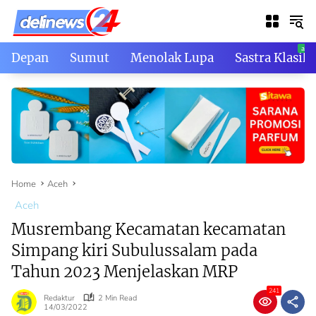
Skip
to
content
Depan
Sumut
Menolak Lupa
Sastra Klasik
Home
Aceh
Aceh
Musrembang Kecamatan kecamatan
Simpang kiri Subulussalam pada
Tahun 2023 Menjelaskan MRP
241
Redaktur
2 Min Read
14/03/2022