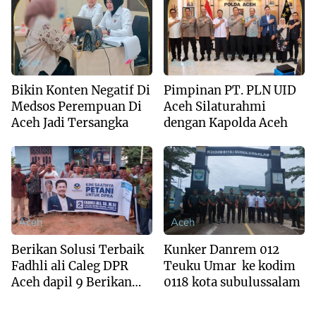
Aceh
Aceh
Bikin Konten Negatif Di
Pimpinan PT. PLN UID
Medsos Perempuan Di
Aceh Silaturahmi
Aceh Jadi Tersangka
dengan Kapolda Aceh
Aceh
Aceh
Berikan Solusi Terbaik
Kunker Danrem 012
Fadhli ali Caleg DPR
Teuku Umar ke kodim
Aceh dapil 9 Berikan
0118 kota subulussalam
Ide Smart Dalam
Mengatasi Banjir dan