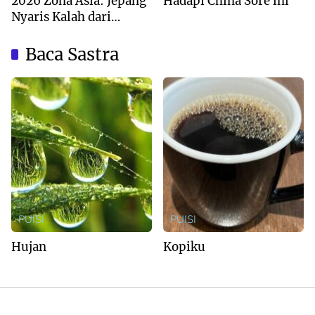
2026 Zona Asia: Jepang
Hadapi China Sore ini
Nyaris Kalah dari
Australia
Baca Sastra
PUISI
PUISI
Hujan
Kopiku