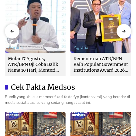
Agraria
Agraria
Mulai 17 Agustus,
Kementerian ATR/BPN
ATR/BPN Uji Coba Balik
Raih Popular Government
Nama 10 Hari, Menteri
Institutions Award 2026
Nusron: Butuh Dukungan
dari The Iconomics
Pemda dan PPAT
Cek Fakta Medsos
Rubrik yang khusus memverifikasi fakta fyp (konten viral) yang beredar di
media sosial atas isu yang sedang hangat saat ini.