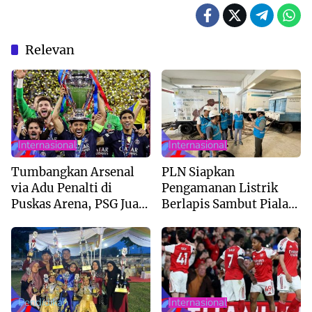
Relevan
Internasional
Internasional
Tumbangkan Arsenal
PLN Siapkan
via Adu Penalti di
Pengamanan Listrik
Puskas Arena, PSG Juara
Berlapis Sambut Piala
Liga Champions 2026
AFF U-19 di Sumut
Pendidikan
Internasional