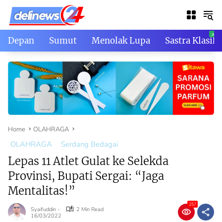
Skip
to
content
Depan
Sumut
Menolak Lupa
Sastra Klasik
Home
OLAHRAGA
OLAHRAGA
Serdang Bedagai
Lepas 11 Atlet Gulat ke Selekda
Provinsi, Bupati Sergai: “Jaga
Mentalitas!”
257
Syaifuddin -
2 Min Read
16/03/2022