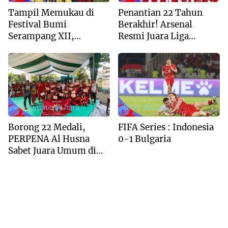
Tampil Memukau di
Penantian 22 Tahun
Festival Bumi
Berakhir! Arsenal
Serampang XII,
Resmi Juara Liga
Marching Band MIS Al-
Inggris 2025/2026
Husna Sabet Juara
Umum I
--> Sumatera Utara
OLAHRAGA
Borong 22 Medali,
FIFA Series : Indonesia
PERPENA Al Husna
0-1 Bulgaria
Sabet Juara Umum di
Kejuaraan Tapak Suci
Deli Serdang 2026