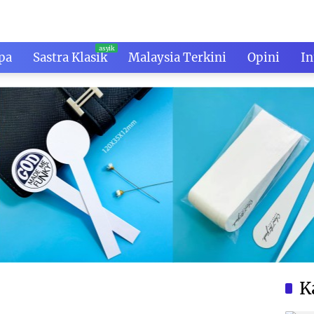
pa
Sastra Klasik
Malaysia Terkini
Opini
In
K