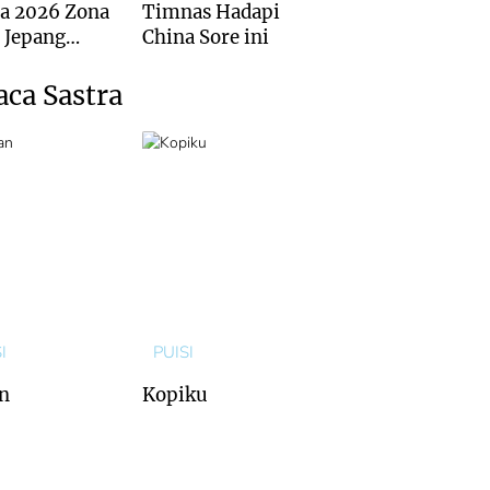
a 2026 Zona
Timnas Hadapi
: Jepang
China Sore ini
is Kalah dari
ralia
aca Sastra
I
PUISI
n
Kopiku