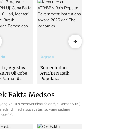
ria
Agraria
Agraria
i 17 Agustus,
Kementerian
Mulai 17 Agustus,
/BPN Uji Coba
ATR/BPN Raih
ATR/BPN Uji Coba
k Nama 10
Popular
Balik Nama 10
, Menteri
Government
Hari, Menteri
ron: Butuh
Institutions Award
Nusron: Butuh
ek Fakta Medsos
ungan Pemda
2026 dari The
Dukungan Pemda
 PPAT
Iconomics
dan PPAT
yang khusus memverifikasi fakta fyp (konten viral)
redar di media sosial atas isu yang sedang
saat ini.