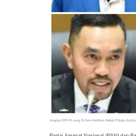
Cek Fakta
Cek Fakta
Cek Fakta:
Cek Fakta:
Mengungkap Fakta
Mengungkap 
di Balik Produksi
di Balik Prod
Mewah: Benarkah
Mewah: Bena
Barang Brand
Barang Brand
Ternama Dibuat di
Ternama Dibu
China?
China?
Angota DPR RI yang Di Non Aktifkan Akibat Prilaku Kontro
Partai Amanat Nasional (PAN) dan Pa