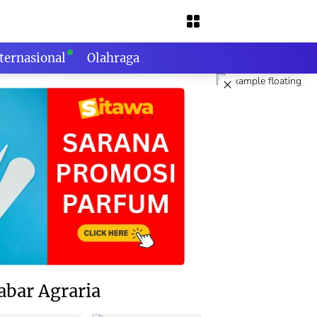
ternasional
Olahraga
×
abar Agraria