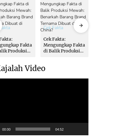
Fakta
Cek Fakta
Cek Fakta
Fakta:
Cek Fakta:
Cek Fakta:
gungkap Fakta
Mengungkap Fakta
Mengungkap Fakta
alik Produksi
di Balik Produksi
di Balik Produksi
ah: Benarkah
Mewah: Benarkah
Mewah: Benarkah
ang Brand
Barang Brand
Barang Brand
ajalah Video
ama Dibuat di
Ternama Dibuat di
Ternama Dibuat di
na?
China?
China?
00:00
04:52