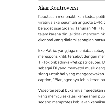
Akar Kontroversi
Keputusan menonaktifkan kedua politi
viralnya aksi sejumlah anggota DPR,
berjoget usai Sidang Tahunan MPR RI 2
tajam karena dinilai tidak mencermink
ekonomi yang dialami sebagian masya
Eko Patrio, yang juga menjabat sebaga
merespons kritik tersebut dengan mem
TikTok pribadinya @ekopatriosuper. Da
sebagai DJ yang menyetel musik dengan
slang untuk hal yang mengecewakan a
caption, “Biar jogednya lebih keren pak
Video tersebut bukannya meredakan 
yang memicu eskalasi kemarahan publik
sedang memprotes kebijakan kenaika