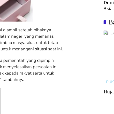
Duni
Asia
Nyar
Aust
B
i diambil setelah pihaknya
 dalam negeri yang memanas
gimbau masyarakat untuk tetap
ntuk menangani situasi saat ini.
a pemerintah yang dipimpin
k menyelesaikan persoalan ini
hak kepada rakyat serta untuk
,” tambahnya.
PUIS
Huja