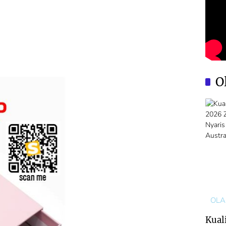
O
OL
Kuali