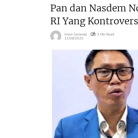
Pan dan Nasdem No
RI Yang Kontrovers
Imam Sarianda
3 Min Read
31/08/2025
Agraria
Agraria
Mulai 17 Agustus,
Kementerian
ATR/BPN Uji Coba
ATR/BPN Rai
Balik Nama 10
Popular
Hari, Menteri
Government
Nusron: Butuh
Institutions 
Dukungan Pemda
2026 dari The
dan PPAT
Iconomics