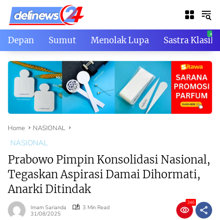
Skip
to
content
Depan
Sumut
Menolak Lupa
Sastra Klasik
Home
NASIONAL
NASIONAL
Prabowo Pimpin Konsolidasi Nasional,
Tegaskan Aspirasi Damai Dihormati,
Anarki Ditindak
346
Imam Sarianda
3 Min Read
31/08/2025