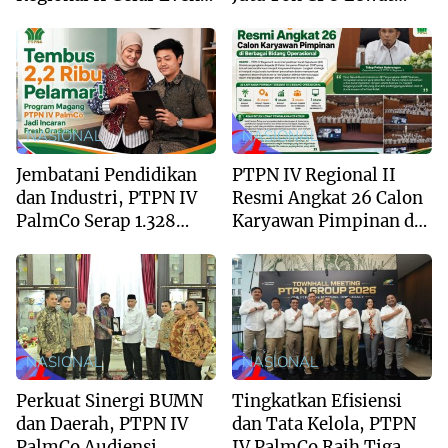
Olahraga ‘One Team,
Kemitraan Sawit Rakyat
One Spirit, One Victory’
NASIONAL
NASIONAL
Jembatani Pendidikan
PTPN IV Regional II
dan Industri, PTPN IV
Resmi Angkat 26 Calon
PalmCo Serap 1.328
Karyawan Pimpinan di
Peserta Magang dalam 2
Berbagai Bidang
Tahun
Operasional
NASIONAL
NASIONAL
Perkuat Sinergi BUMN
Tingkatkan Efisiensi
dan Daerah, PTPN IV
dan Tata Kelola, PTPN
PalmCo Audiensi
IV PalmCo Raih Tiga