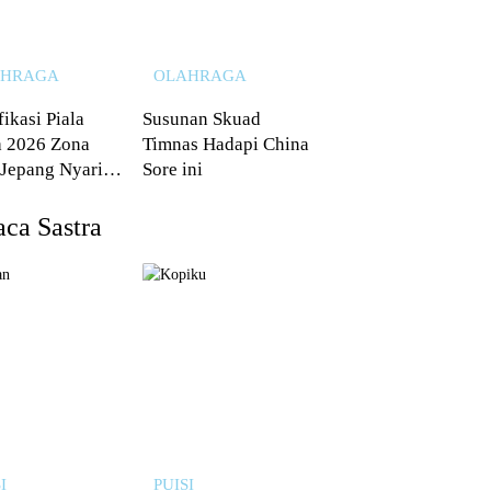
AHRAGA
OLAHRAGA
fikasi Piala
Susunan Skuad
 2026 Zona
Timnas Hadapi China
 Jepang Nyaris
Sore ini
 dari Australia
ca Sastra
I
PUISI