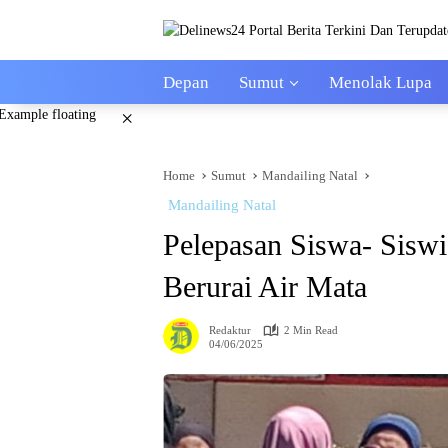
Skip
to
content
Depan
Sumut
Menolak Lupa
×
Home
Sumut
Mandailing Natal
Mandailing Natal
Pelepasan Siswa- Sis
Berurai Air Mata
Redaktur
2 Min Read
04/06/2025