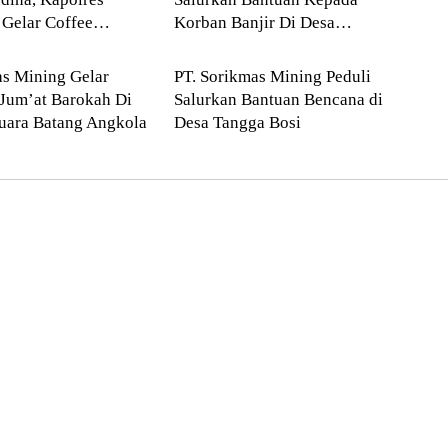
Gelar Coffee
Korban Banjir Di Desa
ling Natal
Mandailing Natal
g
Tolang Julu
s Mining Gelar
PT. Sorikmas Mining Peduli
Jum’at Barokah Di
Salurkan Bantuan Bencana di
uara Batang Angkola
Desa Tangga Bosi