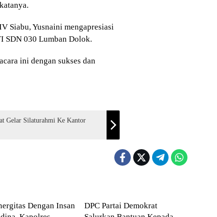
katanya.
IV Siabu, Yusnaini mengapresiasi
 VI SDN 030 Lumban Dolok.
acara ini dengan sukses dan
 Gelar Silaturahmi Ke Kantor
ling Natal
Mandailing Natal
inergitas Dengan Insan
DPC Partai Demokrat
dina, Kapolres
Salurkan Bantuan Kepada