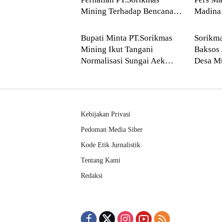
Mining Terhadap Bencana
Madina 
Mandailing Natal
Mandai
Banjir
Mornin
Bupati Minta PT.Sorikmas
Sorikma
Mining Ikut Tangani
Baksos 
Normalisasi Sungai Aek
Desa M
Sibontar, Desa Bonan Dolok
Kebijakan Privasi
Pedoman Media Siber
Kode Etik Jurnalistik
Tentang Kami
Redaksi