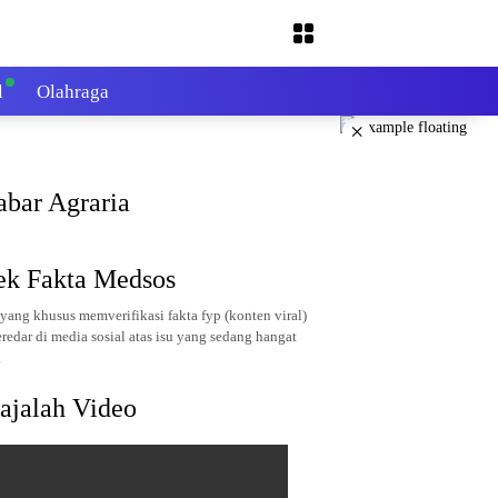
l
Olahraga
×
abar Agraria
ek Fakta Medsos
yang khusus memverifikasi fakta fyp (konten viral)
redar di media sosial atas isu yang sedang hangat
.
ajalah Video