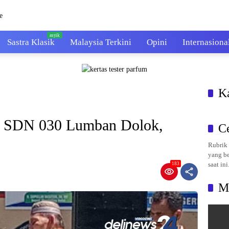
Sastra Klasik
Malaysia Terkini
Opini
Internasiona
K
wi SDN 030 Lumban Dolok,
C
Rubrik 
yang be
saat ini
183
M