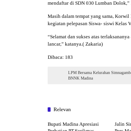
mendaftar di SDN 030 Lumban Dolok,” 
Masih dalam tempat yang sama, Korwil 
kegiatan pelepasan Siswa- siswi Kelas
“Selamat dan sukses atas terlaksananya 
lancar,” katanya.( Zakaria)
Dibaca:
183
LPM Bersama Kelurahan Simnagambat
BNNK Madina
Relevan
Mandailing Natal
Mandai
Bupati Madina Apresiasi
Jalin S
Perhatian PT.Sorikmas
Pers Ma