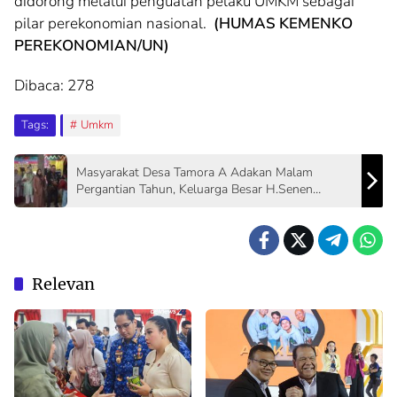
didorong melalui penguatan pelaku UMKM sebagai
pilar perekonomian nasional.
(HUMAS KEMENKO
PEREKONOMIAN/UN)
Dibaca:
278
Tags:
Umkm
Masyarakat Desa Tamora A Adakan Malam
Pergantian Tahun, Keluarga Besar H.Senen
Ucapkan Selamat
Relevan