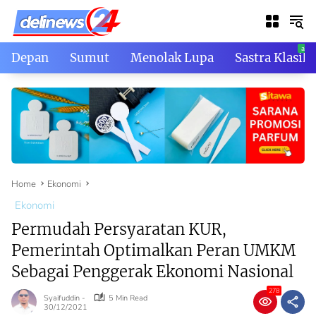
Skip
to
content
Depan
Sumut
Menolak Lupa
Sastra Klasik
Home
Ekonomi
Ekonomi
Permudah Persyaratan KUR,
Pemerintah Optimalkan Peran UMKM
Sebagai Penggerak Ekonomi Nasional
278
Syaifuddin -
5 Min Read
30/12/2021