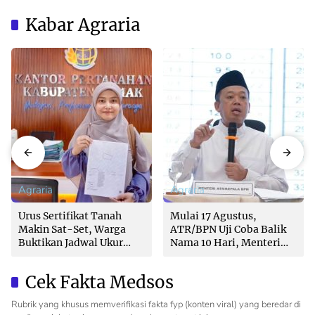
Kabar Agraria
Agraria
Agraria
Urus Sertifikat Tanah
Mulai 17 Agustus,
Makin Sat-Set, Warga
ATR/BPN Uji Coba Balik
Buktikan Jadwal Ukur
Nama 10 Hari, Menteri
Langsung Ditentukan di
Nusron: Butuh Dukungan
Loket
Pemda dan PPAT
Cek Fakta Medsos
Rubrik yang khusus memverifikasi fakta fyp (konten viral) yang beredar di