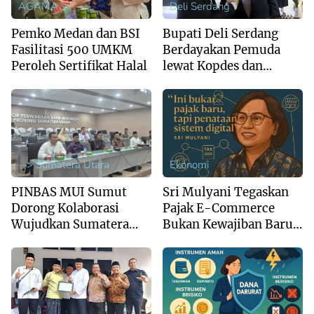
AGAMA
Deli Serdang
Pemko Medan dan BSI
Bupati Deli Serdang
Fasilitasi 500 UMKM
Berdayakan Pemuda
Peroleh Sertifikat Halal
lewat Kopdes dan
Brigade Pangan
--> Sumatera Utara
Ekonomi
PINBAS MUI Sumut
Sri Mulyani Tegaskan
Dorong Kolaborasi
Pajak E-Commerce
Wujudkan Sumatera
Bukan Kewajiban Baru,
Utara sebagai Pusat
Tapi Penataan Sistem
Ekonomi Syariah
Digital
Regional