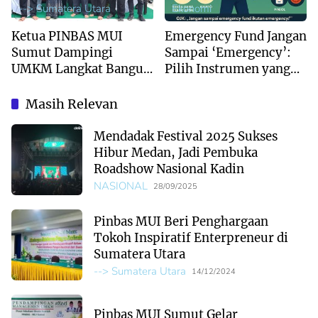
--> Sumatera Utara
Ekonomi
Ketua PINBAS MUI
Emergency Fund Jangan
Sumut Dampingi
Sampai ‘Emergency’:
UMKM Langkat Bangun
Pilih Instrumen yang
Bisnis Berkelanjutan
Tepat
Berbasis Syariah
Masih Relevan
Mendadak Festival 2025 Sukses
Hibur Medan, Jadi Pembuka
Roadshow Nasional Kadin
NASIONAL
28/09/2025
Pinbas MUI Beri Penghargaan
Tokoh Inspiratif Enterpreneur di
Sumatera Utara
--> Sumatera Utara
14/12/2024
Pinbas MUI Sumut Gelar