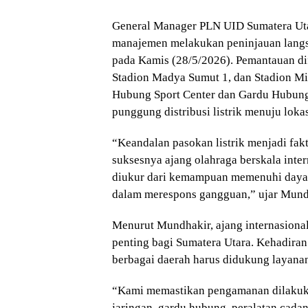
General Manager PLN UID Sumatera Uta
manajemen melakukan peninjauan langsun
pada Kamis (28/5/2026). Pemantauan d
Stadion Madya Sumut 1, dan Stadion Mi
Hubung Sport Center dan Gardu Hubung
punggung distribusi listrik menuju lokas
“Keandalan pasokan listrik menjadi fa
suksesnya ajang olahraga berskala inter
diukur dari kemampuan memenuhi daya, 
dalam merespons gangguan,” ujar Mund
Menurut Mundhakir, ajang internasion
penting bagi Sumatera Utara. Kehadiran a
berbagai daerah harus didukung layanan
“Kami memastikan pengamanan dilakuka
jaringan, gardu hubung, peralatan cada