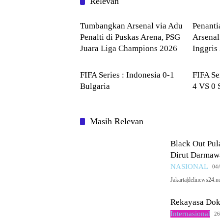
Relevan
Internasional
Interna
Tumbangkan Arsenal via Adu
Penanti
Penalti di Puskas Arena, PSG
Arsenal
Juara Liga Champions 2026
Inggris
OLAHRAGA
OLAH
FIFA Series : Indonesia 0-1
FIFA Se
Bulgaria
4 VS 0 
Masih Relevan
Black Out Pu
Dirut Darmaw
NASIONAL
04
Jakarta|delinews24
Rekayasa Dok
Internasional
26