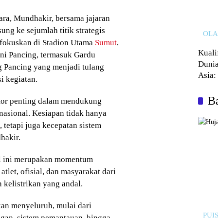
ra, Mundhakir, bersama jajaran
g ke sejumlah titik strategis
OL
ifokuskan di Stadion Utama
Sumut
,
Kuali
ni Pancing, termasuk Gardu
Dunia
 Pancing yang menjadi tulang
Asia:
i kegiatan.
Kalah
Ba
ktor penting dalam mendukung
nasional. Kesiapan tidak hanya
tetapi juga kecepatan sistem
hakir.
al ini merupakan momentum
tlet, ofisial, dan masyarakat dari
 kelistrikan yang andal.
n menyeluruh, mulai dari
PUIS
ngan, sistem pemantauan, hingga