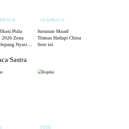
AHRAGA
OLAHRAGA
fikasi Piala
Susunan Skuad
 2026 Zona
Timnas Hadapi China
 Jepang Nyaris
Sore ini
 dari Australia
ca Sastra
I
PUISI