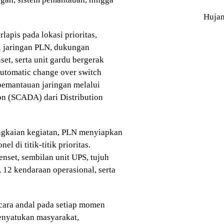
Huja
pis pada lokasi prioritas,
i jaringan PLN, dukungan
set, serta unit gardu bergerak
utomatic change over switch
 pemantauan jaringan melalui
on (SCADA) dari Distribution
gkaian kegiatan, PLN menyiapkan
l di titik-titik prioritas.
nset, sembilan unit UPS, tujuh
e, 12 kendaraan operasional, serta
ecara andal pada setiap momen
enyatukan masyarakat,