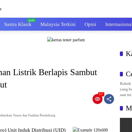
Sastra Klasik
Malaysia Terkini
Opini
Internasiona
K
n Listrik Berlapis Sambut
C
ut
Rubrik 
yang be
saat ini
657
M
strikan Venue dan Fasilitas Pendukung
o) Unit Induk Distribusi (UID)