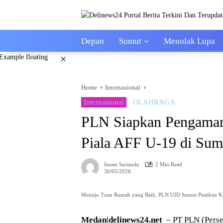
Skip
to
content
Depan
Sumut
Menolak Lupa
×
Home
Internasional
Internasional
OLAHRAGA
PLN Siapkan Pengamana
Piala AFF U-19 di Sum
Imam Sarianda
2 Min Read
30/05/2026
Menuju Tuan Rumah yang Baik, PLN UID Sumut Pastikan Keli
Medan|delinews24.net
– PT PLN (Perser