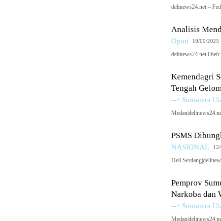
delinews24.net – Fe
Analisis Men
Opini
19/09/2025
delinews24.net Oleh
Kemendagri So
Tengah Gelom
--> Sumatera Ut
Medan|delinews24.n
PSMS Dibungk
NASIONAL
12
Deli Serdang|delin
Pemprov Sumu
Narkoba dan 
--> Sumatera Ut
Medan|delinews24.ne