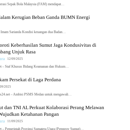
derasi Sepak Bola Malaysia (FAM) mendapat…
dalam Kerugian Beban Ganda BUMN Energi
: Imam Sarianda Kondisi keuangan dua Badan…
roti Keberhasilan Sumut Jaga Kondusivitas di
bang Unjuk Rasa
ara
12/09/2025
et – Staf Khusus Bidang Keamanan dan Hukum…
am Persekat di Laga Perdana
/09/2025
ews24.net – Ambisi PSMS Medan untuk mengawali…
t dan TNI AL Perkuat Kolaborasi Perang Melawan
Wujudkan Ketahanan Pangan
ara
11/09/2025
t – Pemerintah Provinsi Sumatera Utara (Pemprov Sumut)…