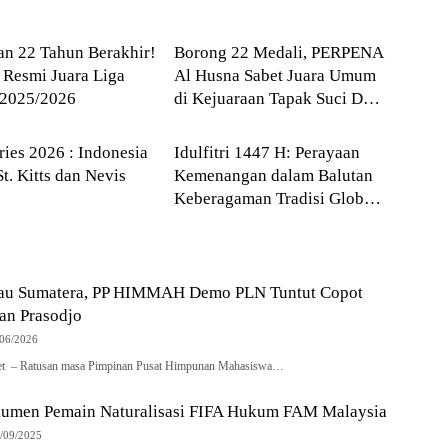
sional
--> Sumatera Utara
an 22 Tahun Berakhir!
Borong 22 Medali, PERPENA
 Resmi Juara Liga
Al Husna Sabet Juara Umum
 2025/2026
di Kejuaraan Tapak Suci Deli
RAGA
BUDAYA
Serdang 2026
ries 2026 : Indonesia
Idulfitri 1447 H: Perayaan
St. Kitts dan Nevis
Kemenangan dalam Balutan
Keberagaman Tradisi Global
dan Pelayanan Publik di
Sumatera Utara
lau Sumatera, PP HIMMAH Demo PLN Tuntut Copot
an Prasodjo
/06/2026
.net – Ratusan masa Pimpinan Pusat Himpunan Mahasiswa…
umen Pemain Naturalisasi FIFA Hukum FAM Malaysia
/09/2025