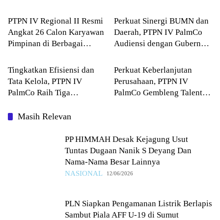
NASIONAL
NASIONAL
Sawit Rakyat
Magang dalam 2 Tahun
PTPN IV Regional II Resmi
Perkuat Sinergi BUMN dan
Angkat 26 Calon Karyawan
Daerah, PTPN IV PalmCo
Pimpinan di Berbagai
Audiensi dengan Gubernur
NASIONAL
NASIONAL
Bidang Operasional
Sumbar Mahyeldi
Tingkatkan Efisiensi dan
Perkuat Keberlanjutan
Tata Kelola, PTPN IV
Perusahaan, PTPN IV
PalmCo Raih Tiga
PalmCo Gembleng Talenta
Penghargaan di PTPN
Muda Lewat Next Gen
Group 2026
Leaders Camp 2026
Masih Relevan
PP HIMMAH Desak Kejagung Usut
Tuntas Dugaan Nanik S Deyang Dan
Nama-Nama Besar Lainnya
NASIONAL
12/06/2026
PLN Siapkan Pengamanan Listrik Berlapis
Sambut Piala AFF U-19 di Sumut