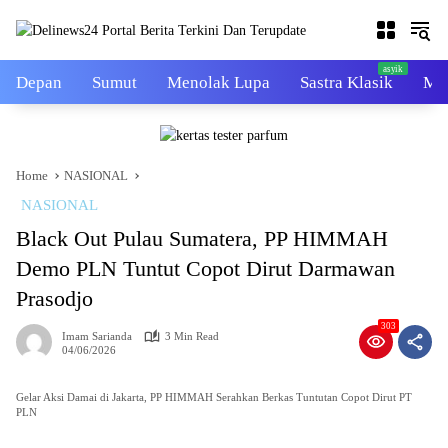
Skip
to
content
Depan
Sumut
Menolak Lupa
Sastra Klasik
Mal
Home
NASIONAL
NASIONAL
Black Out Pulau Sumatera, PP HIMMAH
Demo PLN Tuntut Copot Dirut Darmawan
Prasodjo
303
Imam Sarianda
3 Min Read
04/06/2026
Gelar Aksi Damai di Jakarta, PP HIMMAH Serahkan Berkas Tuntutan Copot Dirut PT
PLN