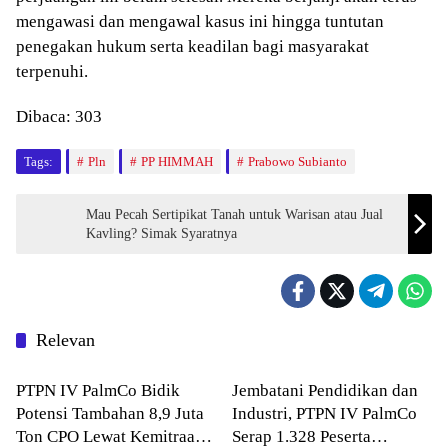
mengawasi dan mengawal kasus ini hingga tuntutan
penegakan hukum serta keadilan bagi masyarakat
terpenuhi.
Dibaca:
303
Tags:
Pln
PP HIMMAH
Prabowo Subianto
Mau Pecah Sertipikat Tanah untuk Warisan atau Jual
Kavling? Simak Syaratnya
Relevan
NASIONAL
NASIONAL
PTPN IV PalmCo Bidik
Jembatani Pendidikan dan
Potensi Tambahan 8,9 Juta
Industri, PTPN IV PalmCo
Ton CPO Lewat Kemitraan
Serap 1.328 Peserta