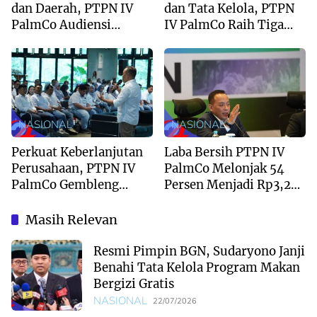
dan Daerah, PTPN IV
dan Tata Kelola, PTPN
PalmCo Audiensi
IV PalmCo Raih Tiga
dengan Gubernur
Penghargaan di PTPN
Sumbar Mahyeldi
Group 2026
NASIONAL
NASIONAL
Perkuat Keberlanjutan
Laba Bersih PTPN IV
Perusahaan, PTPN IV
PalmCo Melonjak 54
PalmCo Gembleng
Persen Menjadi Rp3,23
Talenta Muda Lewat
Triliun pada Semester I
Next Gen Leaders Camp
2026
Masih Relevan
2026
Resmi Pimpin BGN, Sudaryono Janji
Benahi Tata Kelola Program Makan
Bergizi Gratis
NASIONAL
22/07/2026