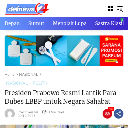
Skip
to
content
Depan
Sumut
Menolak Lupa
Sastra Klasik
Home
NASIONAL
NASIONAL
POLITIK
Presiden Prabowo Resmi Lantik Para
Dubes LBBP untuk Negara Sahabat
562
Imam Sarianda
3 Min Read
09/10/2025