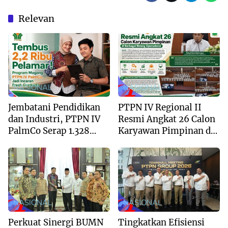
Relevan
NASIONAL
NASIONAL
Jembatani Pendidikan
PTPN IV Regional II
dan Industri, PTPN IV
Resmi Angkat 26 Calon
PalmCo Serap 1.328
Karyawan Pimpinan di
Peserta Magang dalam 2
Berbagai Bidang
Tahun
Operasional
NASIONAL
NASIONAL
Perkuat Sinergi BUMN
Tingkatkan Efisiensi