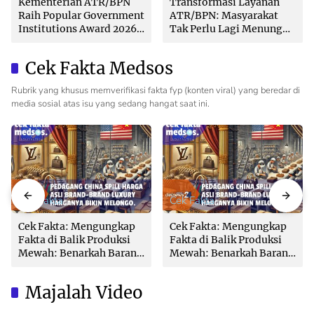
Kementerian ATR/BPN
Transformasi Layanan
Raih Popular Government
ATR/BPN: Masyarakat
Institutions Award 2026
Tak Perlu Lagi Menunggu
dari The Iconomics
Tanpa Kepastian
Cek Fakta Medsos
Rubrik yang khusus memverifikasi fakta fyp (konten viral) yang beredar di
media sosial atas isu yang sedang hangat saat ini.
Cek Fakta
Cek Fakta
Cek Fakta: Mengungkap
Cek Fakta: Mengungkap
Fakta di Balik Produksi
Fakta di Balik Produksi
Mewah: Benarkah Barang
Mewah: Benarkah Barang
Brand Ternama Dibuat di
Brand Ternama Dibuat di
China?
China?
Majalah Video