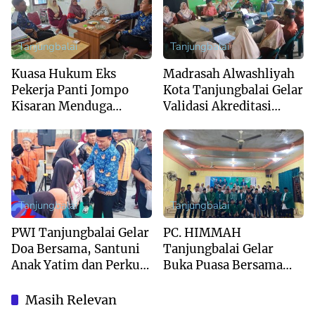
Tanjungbalai
Tanjungbalai
Kuasa Hukum Eks
Madrasah Alwashliyah
Pekerja Panti Jompo
Kota Tanjungbalai Gelar
Kisaran Menduga
Validasi Akreditasi
System Outsourcing
Bersama Tim Asesor
Bentuk PHK
BAN-PDM Tahun 2026
Terselebung
Tanjungbalai
Tanjungbalai
PWI Tanjungbalai Gelar
PC. HIMMAH
Doa Bersama, Santuni
Tanjungbalai Gelar
Anak Yatim dan Perkuat
Buka Puasa Bersama
Sinergi dengan
Dan Khatam Al-Qur’an
Forkopimda
Masih Relevan