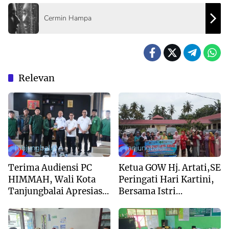
Cermin Hampa
Relevan
Tanjungbalai
Tanjungbalai
Terima Audiensi PC
Ketua GOW Hj. Artati,SE
HIMMAH, Wali Kota
Peringati Hari Kartini,
Tanjungbalai Apresiasi
Bersama Istri
Peran Intelektual Muda
Forkopimda Kunjungi
Al Washliyah
Panti Jompo Asahan