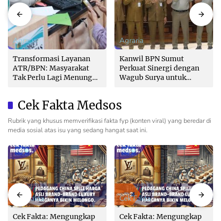
Agraria
Agraria
Transformasi Layanan
Kanwil BPN Sumut
ATR/BPN: Masyarakat
Perkuat Sinergi dengan
Tak Perlu Lagi Menunggu
Wagub Surya untuk
Tanpa Kepastian
Wujudkan Tata Kelola
Pertanahan Profesional
Cek Fakta Medsos
Rubrik yang khusus memverifikasi fakta fyp (konten viral) yang beredar di
media sosial atas isu yang sedang hangat saat ini.
Cek Fakta
Cek Fakta
Cek Fakta: Mengungkap
Cek Fakta: Mengungkap