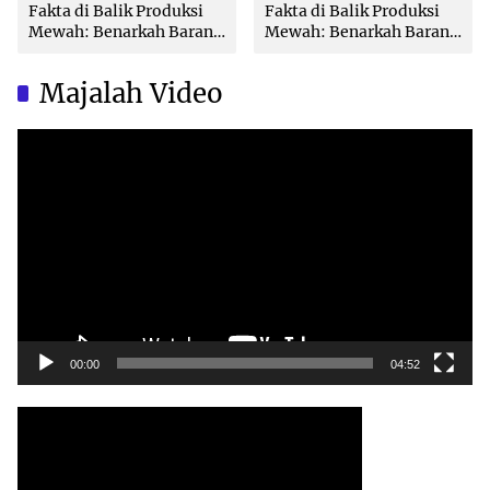
Fakta di Balik Produksi
Fakta di Balik Produksi
Mewah: Benarkah Barang
Mewah: Benarkah Barang
Brand Ternama Dibuat di
Brand Ternama Dibuat di
China?
China?
Majalah Video
Video
Player
00:00
04:52