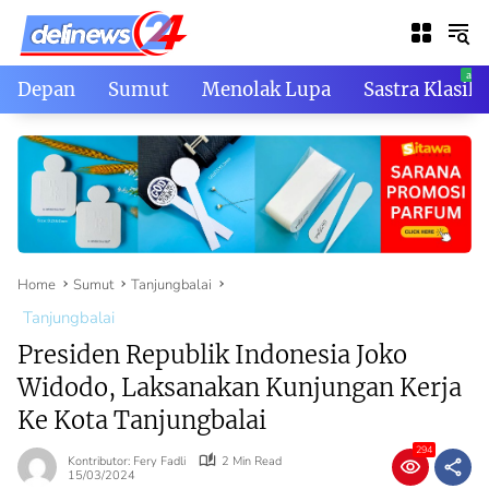
Skip
to
content
Depan
Sumut
Menolak Lupa
Sastra Klasik
Home
Sumut
Tanjungbalai
Tanjungbalai
Presiden Republik Indonesia Joko
Widodo, Laksanakan Kunjungan Kerja
Ke Kota Tanjungbalai
294
Kontributor: Fery Fadli
2 Min Read
15/03/2024