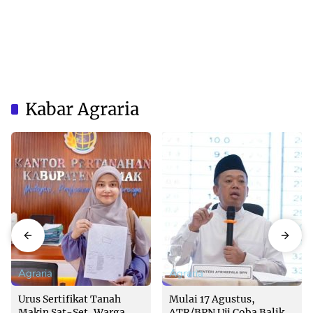
Kabar Agraria
Agraria
Agraria
Urus Sertifikat Tanah
Mulai 17 Agustus,
Makin Sat-Set, Warga
ATR/BPN Uji Coba Balik