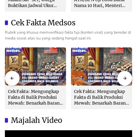
Buktikan Jadwal Ukur
Nama 10 Hari, Menteri
Langsung Ditentukan di
Nusron: Butuh Dukungan
Loket
Pemda dan PPAT
Cek Fakta Medsos
Rubrik yang khusus memverifikasi fakta fyp (konten viral) yang beredar di
media sosial atas isu yang sedang hangat saat ini.
Cek Fakta
Cek Fakta
Cek Fakta: Mengungkap
Cek Fakta: Mengungkap
Fakta di Balik Produksi
Fakta di Balik Produksi
Mewah: Benarkah Barang
Mewah: Benarkah Barang
Brand Ternama Dibuat di
Brand Ternama Dibuat di
China?
China?
Majalah Video
Video