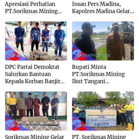
Apresiasi Perhatian
Insan Pers Madina,
PT.Sorikmas Mining
Kapolres Madina Gelar
Terhadap Bencana
Coffee Morning
Banjir
Mandailing Natal
Mandailing Natal
DPC Partai Demokrat
Bupati Minta
Salurkan Bantuan
PT.Sorikmas Mining
Kepada Korban Banjir
Ikut Tangani
Di Desa Tolang Julu
Normalisasi Sungai Aek
Sibontar, Desa Bonan
Dolok
Mandailing Natal
Mandailing Natal
Sorikmas Mining Gelar
PT. Sorikmas Mining