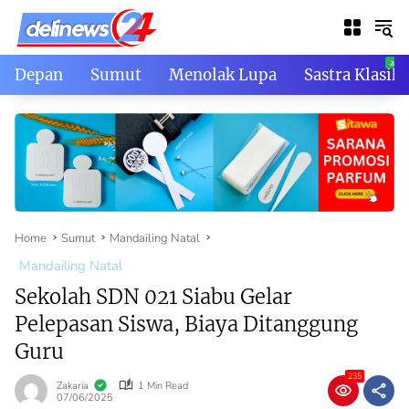
Skip
to
content
Depan
Sumut
Menolak Lupa
Sastra Klasik
Home
Sumut
Mandailing Natal
Mandailing Natal
Sekolah SDN 021 Siabu Gelar
Pelepasan Siswa, Biaya Ditanggung
Guru
235
Zakaria
1 Min Read
07/06/2025