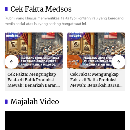
Pemda dan PPAT
Cek Fakta Medsos
Rubrik yang khusus memverifikasi fakta fyp (konten viral) yang beredar di
media sosial atas isu yang sedang hangat saat ini.
Cek Fakta
Cek Fakta
Cek Fakta: Mengungkap
Cek Fakta: Mengungkap
Fakta di Balik Produksi
Fakta di Balik Produksi
Mewah: Benarkah Barang
Mewah: Benarkah Barang
Brand Ternama Dibuat di
Brand Ternama Dibuat di
China?
China?
Majalah Video
Video
Player