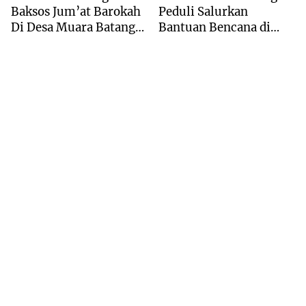
Baksos Jum’at Barokah
Peduli Salurkan
Di Desa Muara Batang
Bantuan Bencana di
Angkola
Desa Tangga Bosi