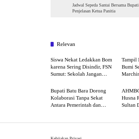
Jadwal Sepeda Santai Bersama Bupati
Penjelasan Ketua Panitia
Relevan
NASIONAL
Pendid
Siswa Nekat Ledakkan Bom
Tampil 
karena Sering Disindir, FSN
Bumi S
Sumut: Sekolah Jangan
Marchi
Batu Bara
--> Su
Hanya Kejar Nilai Akademik
Husna 
Bupati Batu Bara Dorong
AHMBC 
Kolaborasi Tanpa Sekat
Husna R
Antara Pemerintah dan
Sultan 
Akademisi UINSU
Compet
Kebijakan Privasi