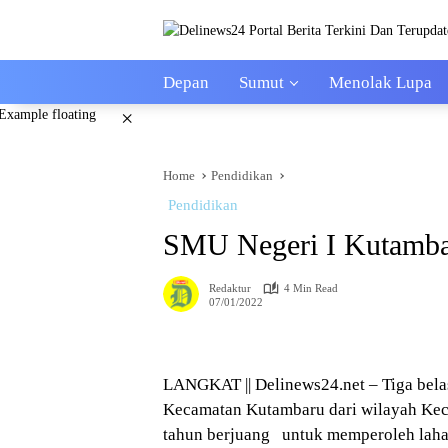
Skip
to
content
Depan
Sumut
Menolak Lupa
×
Home
Pendidikan
Pendidikan
SMU Negeri I Kutamba
Redaktur
4 Min Read
07/01/2022
LANGKAT || Delinews24.net – Tiga bel
Kecamatan Kutambaru dari wilayah Kec
tahun berjuang untuk memperoleh lah