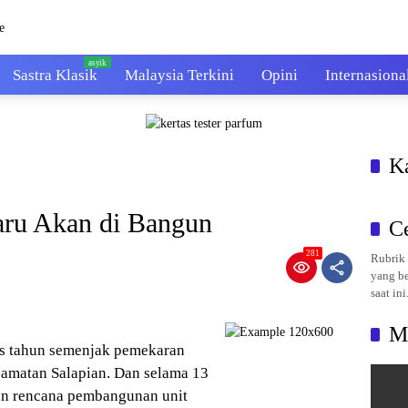
Sastra Klasik
Malaysia Terkini
Opini
Internasiona
K
ru Akan di Bangun
C
281
Rubrik 
yang be
saat ini
M
as tahun semenjak pemekaran
amatan Salapian. Dan selama 13
an rencana pembangunan unit