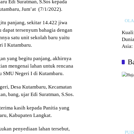
aru Edi Suratman, S.Sos kepada
utambaru, Jum’at (7/1/2022).
OL
tu panjang, sekitar 14.422 jiwa
 dapat tersenyum bahagia dengan
Kuali
nya satu unit sekolah baru yaitu
Dunia
i I Kutambaru.
Asia:
Kalah
an yang begitu panjang, akhirnya
Ba
ian mengenai lahan untuk rencana
ru SMU Negeri I di Kutambaru.
egeri, Desa Kutambaru, Kecamatan
an, bang, ujar Edi Suratman, S.Sos.
erima kasih kepada Panitia yang
aru, Kabupaten Langkat.
kukan penyediaan lahan tersebut,
PUIS