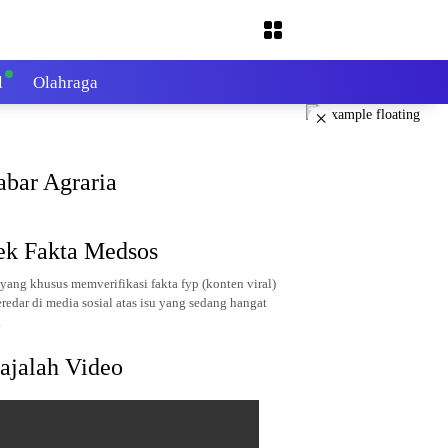
l
Olahraga
×
abar Agraria
ek Fakta Medsos
yang khusus memverifikasi fakta fyp (konten viral)
redar di media sosial atas isu yang sedang hangat
.
ajalah Video