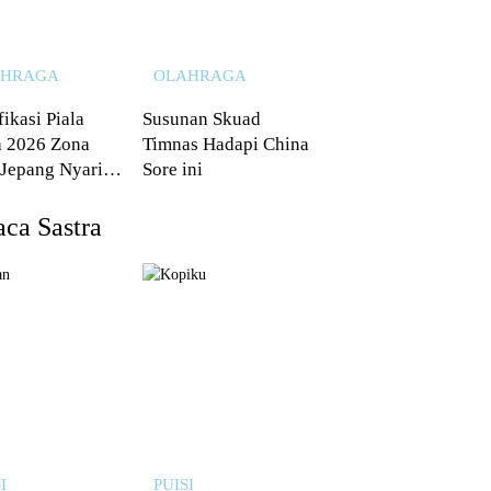
AHRAGA
OLAHRAGA
fikasi Piala
Susunan Skuad
 2026 Zona
Timnas Hadapi China
 Jepang Nyaris
Sore ini
 dari Australia
ca Sastra
I
PUISI