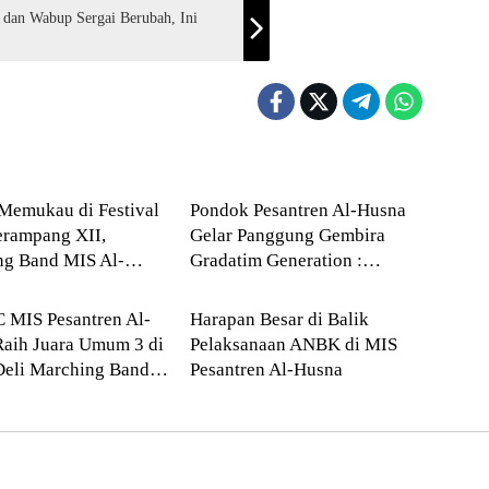
 dan Wabup Sergai Berubah, Ini
ikan
--> Sumatera Utara
Memukau di Festival
Pondok Pesantren Al-Husna
erampang XII,
Gelar Panggung Gembira
ng Band MIS Al-
Gradatim Generation :
matera Utara
Deli Serdang
Sabet Juara Umum I
Perpaduan Syukur dan
Kreativitas Santri
MIS Pesantren Al-
Harapan Besar di Balik
aih Juara Umum 3 di
Pelaksanaan ANBK di MIS
Deli Marching Band
Pesantren Al-Husna
ition 2026