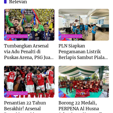
Relevan
Internasional
Internasional
Tumbangkan Arsenal
PLN Siapkan
via Adu Penalti di
Pengamanan Listrik
Puskas Arena, PSG Juara
Berlapis Sambut Piala
Liga Champions 2026
AFF U-19 di Sumut
Internasional
--> Sumatera Utara
Penantian 22 Tahun
Borong 22 Medali,
Berakhir! Arsenal
PERPENA Al Husna