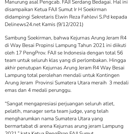
Manurung asal Pengcab. FAJI Serdang Bedagai. Hal ini
disampaikan Ketua FAJI Sumut Ir H Soekirman
didampingi Sekretaris Elwin Reza Fahlevi S.Pd kepada
Delinews24.net Kamis (9/12/2021)
Sambung Soekirman, bahwa Kejurnas Arung Jeram R4
di Way Besai Propinsi Lampung Tahun 2021 ini diikuti
oleh 17 PengProv. FAJI se Indonesia dengan total 56
team untuk seluruh klas yang di perlombakan. Hingga
akhir penutupan Kejurnas Arung Jeram R4 Way Besai
Lampung total perolehan mendali untuk Kontingen
Arung Jeram Provinsi Sumatera Utara meraih 3 medali
emas dan 4 medali perunggu.
“Sangat mengapresiasi perjuangan seluruh atlet,
pelatih, manager serta team judge, yang telah
mengharumkan nama Sumatera Utara yang
bermartabat di arena Kejurnas arung jeram Lampung
2021,” kata Ketua PengProp FAJI Sumut.