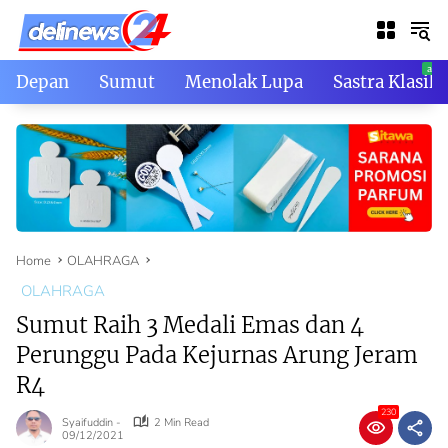
Skip
to
content
Depan
Sumut
Menolak Lupa
Sastra Klasik
Home
OLAHRAGA
OLAHRAGA
Sumut Raih 3 Medali Emas dan 4
Perunggu Pada Kejurnas Arung Jeram
R4
230
Syaifuddin -
2 Min Read
09/12/2021