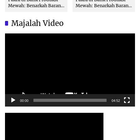
Mewah: Benarkah Barang
Mewah: Benarkah Barang
Brand Ternama Dibuat di
Brand Ternama Dibuat di
China?
China?
Majalah Video
Video
Player
00:00
04:52