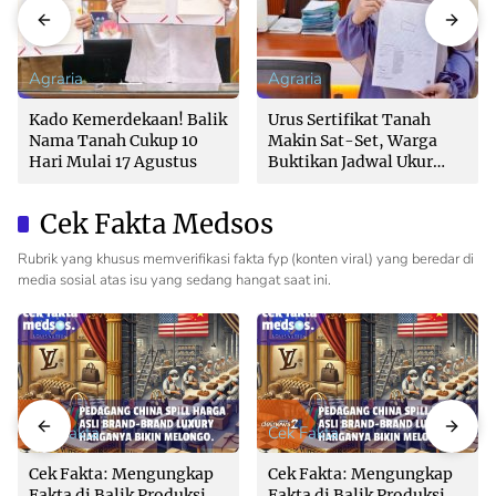
Agraria
Agraria
Kado Kemerdekaan! Balik
Urus Sertifikat Tanah
Nama Tanah Cukup 10
Makin Sat-Set, Warga
Hari Mulai 17 Agustus
Buktikan Jadwal Ukur
Langsung Ditentukan di
Loket
Cek Fakta Medsos
Rubrik yang khusus memverifikasi fakta fyp (konten viral) yang beredar di
media sosial atas isu yang sedang hangat saat ini.
Cek Fakta
Cek Fakta
Cek Fakta: Mengungkap
Cek Fakta: Mengungkap
Fakta di Balik Produksi
Fakta di Balik Produksi