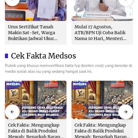
Agraria
Agraria
Urus Sertifikat Tanah
Mulai 17 Agustus,
Makin Sat-Set, Warga
ATR/BPN Uji Coba Balik
Buktikan Jadwal Ukur
Nama 10 Hari, Menteri
Langsung Ditentukan di
Nusron: Butuh Dukungan
Loket
Pemda dan PPAT
Cek Fakta Medsos
Rubrik yang khusus memverifikasi fakta fyp (konten viral) yang beredar di
media sosial atas isu yang sedang hangat saat ini.
Cek Fakta
Cek Fakta
Cek Fakta: Mengungkap
Cek Fakta: Mengungkap
Fakta di Balik Produksi
Fakta di Balik Produksi
Mewah: Benarkah Barang
Mewah: Benarkah Barang