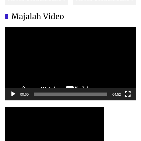
Brand Ternama Dibuat di
Brand Ternama Dibuat di
China?
China?
Majalah Video
Video
Player
00:00
04:52