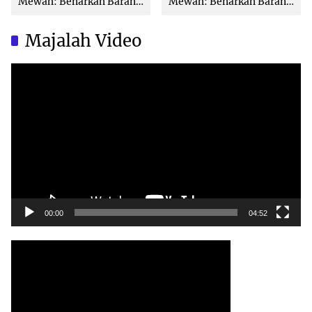
Mewah: Benarkah Barang
Mewah: Benarkah Barang
Brand Ternama Dibuat di
Brand Ternama Dibuat di
China?
China?
Majalah Video
Video
Player
00:00
04:52