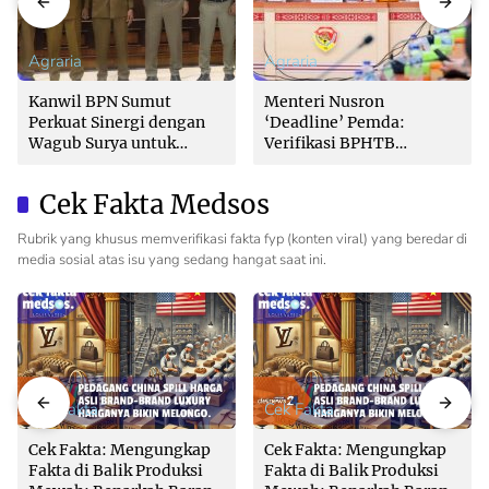
Agraria
Agraria
Kanwil BPN Sumut
Menteri Nusron
Perkuat Sinergi dengan
‘Deadline’ Pemda:
Wagub Surya untuk
Verifikasi BPHTB
Wujudkan Tata Kelola
Maksimal 3 Hari, Jangan
Pertanahan Profesional
Bikin Balik Nama
Cek Fakta Medsos
Lambat!
Rubrik yang khusus memverifikasi fakta fyp (konten viral) yang beredar di
media sosial atas isu yang sedang hangat saat ini.
Cek Fakta
Cek Fakta
Cek Fakta: Mengungkap
Cek Fakta: Mengungkap
Fakta di Balik Produksi
Fakta di Balik Produksi