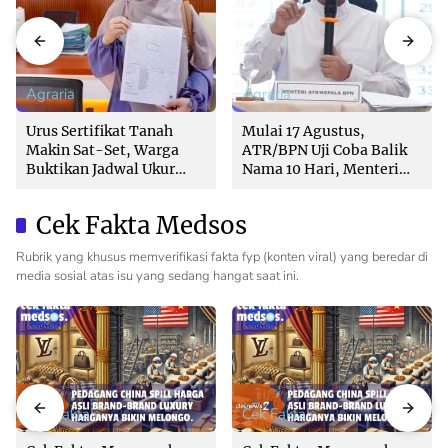
Agraria
Agraria
Urus Sertifikat Tanah
Mulai 17 Agustus,
Makin Sat-Set, Warga
ATR/BPN Uji Coba Balik
Buktikan Jadwal Ukur
Nama 10 Hari, Menteri
Langsung Ditentukan di
Nusron: Butuh Dukungan
Loket
Pemda dan PPAT
Cek Fakta Medsos
Rubrik yang khusus memverifikasi fakta fyp (konten viral) yang beredar di
media sosial atas isu yang sedang hangat saat ini.
Cek Fakta
Cek Fakta