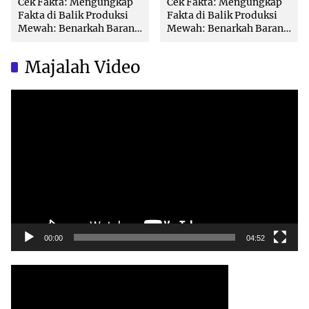
Cek Fakta: Mengungkap
Cek Fakta: Mengungkap
Fakta di Balik Produksi
Fakta di Balik Produksi
Mewah: Benarkah Barang
Mewah: Benarkah Barang
Brand Ternama Dibuat di
Brand Ternama Dibuat di
China?
China?
Majalah Video
Video
Player
00:00
04:52