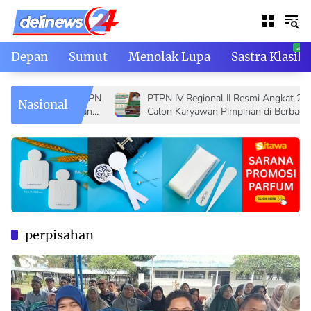
Skip
to
content
Depan
Sumut
Menolak Lupa
Sastra Klasik
ndustri, PTPN
PTPN IV Regional II Resmi Angkat 26
Nasional
serta Magang
Calon Karyawan Pimpinan di Berbagai
Bidang Operasional
perpisahan