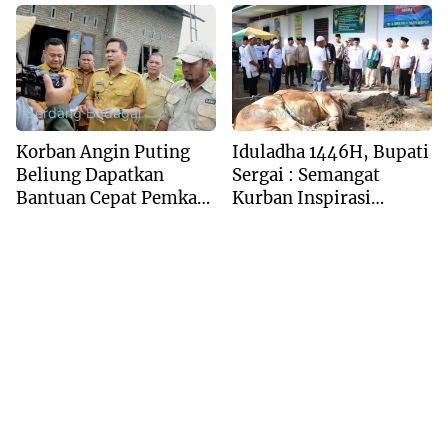
Sasaran
Serdang Bedagai
AGAMA
Korban Angin Puting
Iduladha 1446H, Bupati
Beliung Dapatkan
Sergai : Semangat
Bantuan Cepat Pemkab
Kurban Inspirasi
Sergai
Tingkatkan Keimanan
dan Ketakwaan