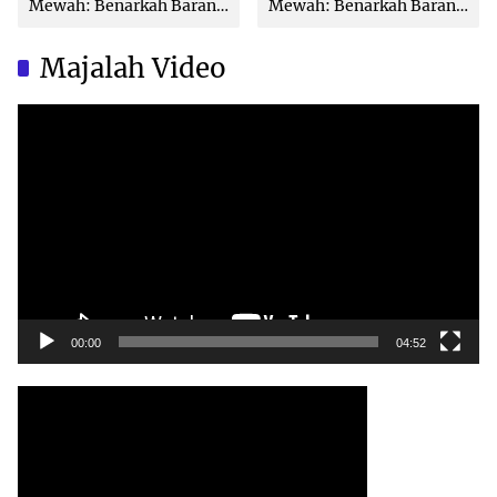
Mewah: Benarkah Barang
Mewah: Benarkah Barang
Brand Ternama Dibuat di
Brand Ternama Dibuat di
China?
China?
Majalah Video
Video
Player
00:00
04:52