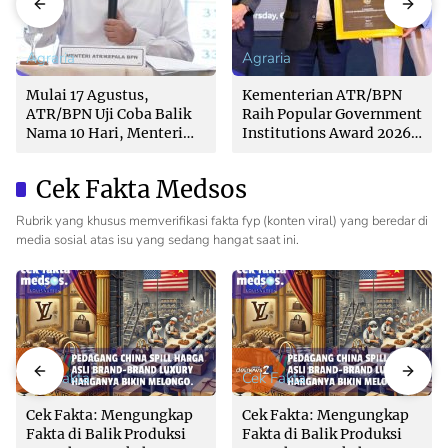
Agraria
Agraria
Mulai 17 Agustus,
Kementerian ATR/BPN
ATR/BPN Uji Coba Balik
Raih Popular Government
Nama 10 Hari, Menteri
Institutions Award 2026
Nusron: Butuh Dukungan
dari The Iconomics
Pemda dan PPAT
Cek Fakta Medsos
Rubrik yang khusus memverifikasi fakta fyp (konten viral) yang beredar di
media sosial atas isu yang sedang hangat saat ini.
Cek Fakta
Cek Fakta
Cek Fakta: Mengungkap
Cek Fakta: Mengungkap
Fakta di Balik Produksi
Fakta di Balik Produksi