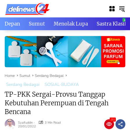
Skip
to
content
Depan
Sumut
Menolak Lupa
Sastra Klasik
Home
Sumut
Serdang Bedagai
Serdang Bedagai
SOSIAL-BUDAYA
TP-PKK Sergai-Provsu Tanggap
Kebutuhan Perempuan di Tengah
Bencana
251
Syaifuddin -
3 Min Read
20/01/2022