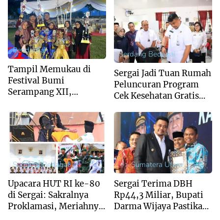
Pendidikan
Serdang Bedagai
Tampil Memukau di
Sergai Jadi Tuan Rumah
Festival Bumi
Peluncuran Program
Serampang XII,
Cek Kesehatan Gratis
Marching Band MIS Al-
Anak Sekolah Se-
Husna Sabet Juara
Sumut
Umum I
Serdang Bedagai
--> Sumatera Utara
Upacara HUT RI ke-80
Sergai Terima DBH
di Sergai: Sakralnya
Rp44,3 Miliar, Bupati
Proklamasi, Meriahnya
Darma Wijaya Pastikan
Pawai Budaya
Penggunaan Tepat