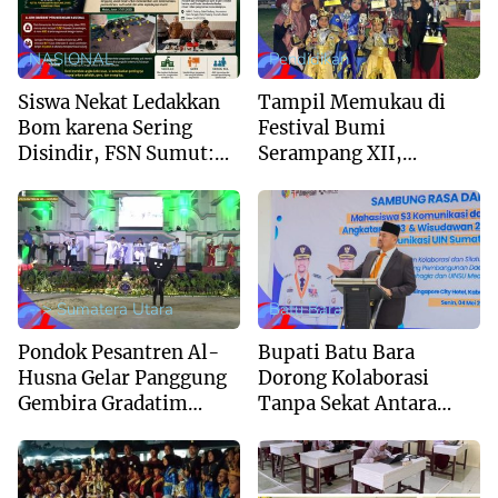
NASIONAL
Pendidikan
Siswa Nekat Ledakkan
Tampil Memukau di
Bom karena Sering
Festival Bumi
Disindir, FSN Sumut:
Serampang XII,
Sekolah Jangan Hanya
Marching Band MIS Al-
Kejar Nilai Akademik
Husna Sabet Juara
Umum I
--> Sumatera Utara
Batu Bara
Pondok Pesantren Al-
Bupati Batu Bara
Husna Gelar Panggung
Dorong Kolaborasi
Gembira Gradatim
Tanpa Sekat Antara
Generation : Perpaduan
Pemerintah dan
Syukur dan Kreativitas
Akademisi UINSU
Santri