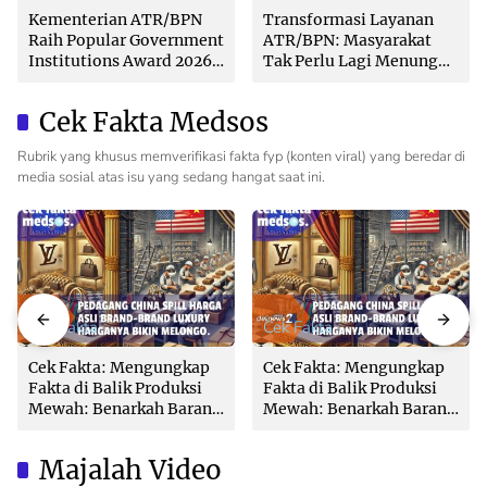
Kementerian ATR/BPN
Transformasi Layanan
Raih Popular Government
ATR/BPN: Masyarakat
Institutions Award 2026
Tak Perlu Lagi Menunggu
dari The Iconomics
Tanpa Kepastian
Cek Fakta Medsos
Rubrik yang khusus memverifikasi fakta fyp (konten viral) yang beredar di
media sosial atas isu yang sedang hangat saat ini.
Cek Fakta
Cek Fakta
Cek Fakta: Mengungkap
Cek Fakta: Mengungkap
Fakta di Balik Produksi
Fakta di Balik Produksi
Mewah: Benarkah Barang
Mewah: Benarkah Barang
Brand Ternama Dibuat di
Brand Ternama Dibuat di
China?
China?
Majalah Video