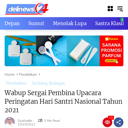
Skip
to
content
Depan
Sumut
Menolak Lupa
Sastra Klasik
Home
Pendidikan
Pendidikan
Serdang Bedagai
Wabup Sergai Pembina Upacara
Peringatan Hari Santri Nasional Tahun
2021
241
Syaifuddin -
3 Min Read
23/10/2021