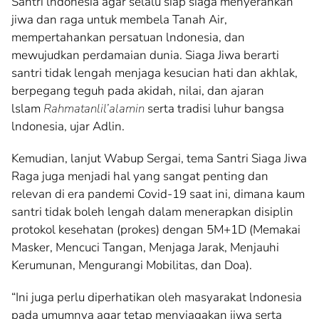
Santri lndonesia agar selalu siap siaga menyerahkan
jiwa dan raga untuk membela Tanah Air,
mempertahankan persatuan lndonesia, dan
mewujudkan perdamaian dunia. Siaga Jiwa berarti
santri tidak lengah menjaga kesucian hati dan akhlak,
berpegang teguh pada akidah, nilai, dan ajaran
lslam
Rahmatanlil’alamin
serta tradisi luhur bangsa
lndonesia, ujar Adlin.
Kemudian, lanjut Wabup Sergai, tema Santri Siaga Jiwa
Raga juga menjadi hal yang sangat penting dan
relevan di era pandemi Covid-19 saat ini, dimana kaum
santri tidak boleh lengah dalam menerapkan disiplin
protokol kesehatan (prokes) dengan 5M+1D (Memakai
Masker, Mencuci Tangan, Menjaga Jarak, Menjauhi
Kerumunan, Mengurangi Mobilitas, dan Doa).
“Ini juga perlu diperhatikan oleh masyarakat lndonesia
pada umumnya agar tetap menyiagakan jiwa serta