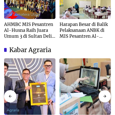
--> Sumatera Utara
Deli Serdang
AHMBC MIS Pesantren
Harapan Besar di Balik
Al-Husna Raih Juara
Pelaksanaan ANBK di
Umum 3 di Sultan Deli
MIS Pesantren Al-
Marching Band
Husna
Competition 2026
Kabar Agraria
Agraria
Agraria