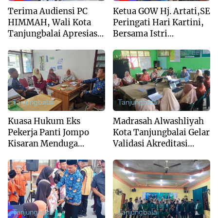
Terima Audiensi PC
Ketua GOW Hj. Artati,SE
HIMMAH, Wali Kota
Peringati Hari Kartini,
Tanjungbalai Apresiasi
Bersama Istri
Peran Intelektual Muda
Forkopimda Kunjungi
Al Washliyah
Panti Jompo Asahan
Tanjungbalai
Tanjungbalai
Kuasa Hukum Eks
Madrasah Alwashliyah
Pekerja Panti Jompo
Kota Tanjungbalai Gelar
Kisaran Menduga
Validasi Akreditasi
System Outsourcing
Bersama Tim Asesor
Bentuk PHK
BAN-PDM Tahun 2026
Terselebung
Tanjungbalai
Tanjungbalai