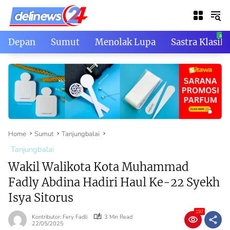
Skip
to
content
Depan
Sumut
Menolak Lupa
Sastra Klasik
Home
Sumut
Tanjungbalai
Tanjungbalai
Wakil Walikota Kota Muhammad
Fadly Abdina Hadiri Haul Ke-22 Syekh
Isya Sitorus
197
Kontributor: Fery Fadli
3 Min Read
22/05/2025