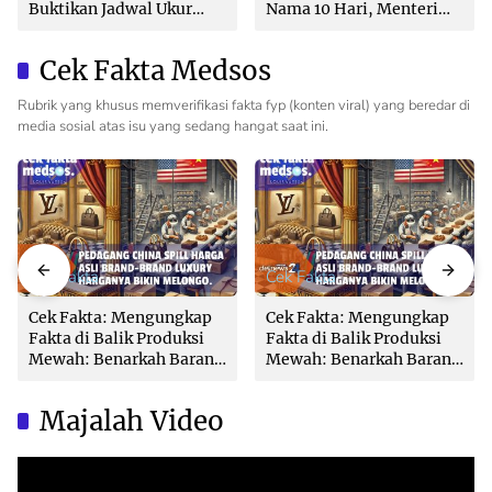
Buktikan Jadwal Ukur
Nama 10 Hari, Menteri
Langsung Ditentukan di
Nusron: Butuh Dukungan
Loket
Pemda dan PPAT
Cek Fakta Medsos
Rubrik yang khusus memverifikasi fakta fyp (konten viral) yang beredar di
media sosial atas isu yang sedang hangat saat ini.
Cek Fakta
Cek Fakta
Cek Fakta: Mengungkap
Cek Fakta: Mengungkap
Fakta di Balik Produksi
Fakta di Balik Produksi
Mewah: Benarkah Barang
Mewah: Benarkah Barang
Brand Ternama Dibuat di
Brand Ternama Dibuat di
China?
China?
Majalah Video
Video
Player