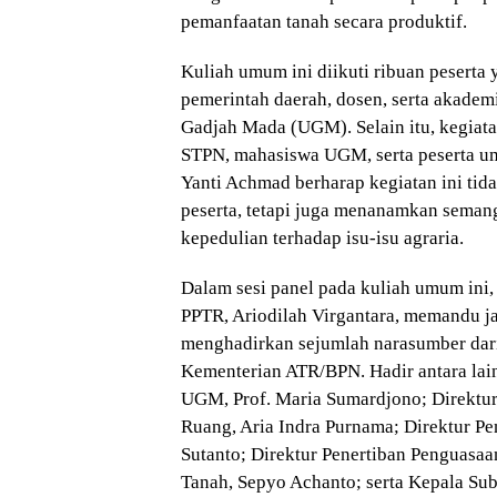
pemanfaatan tanah secara produktif.
Kuliah umum ini diikuti ribuan peserta y
pemerintah daerah, dosen, serta akadem
Gadjah Mada (UGM). Selain itu, kegiatan
STPN, mahasiswa UGM, serta peserta u
Yanti Achmad berharap kegiatan ini ti
peserta, tetapi juga menanamkan seman
kepedulian terhadap isu-isu agraria.
Dalam sesi panel pada kuliah umum ini, 
PPTR, Ariodilah Virgantara, memandu j
menghadirkan sejumlah narasumber dari 
Kementerian ATR/BPN. Hadir antara la
UGM, Prof. Maria Sumardjono; Direktu
Ruang, Aria Indra Purnama; Direktur P
Sutanto; Direktur Penertiban Penguasaa
Tanah, Sepyo Achanto; serta Kepala Sub