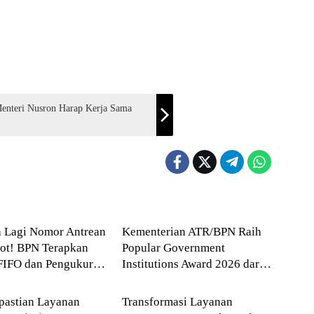
nteri Nusron Harap Kerja Sama
a
Agraria
a Lagi Nomor Antrean
Kementerian ATR/BPN Raih
ot! BPN Terapkan
Popular Government
FIFO dan Pengukuran
Institutions Award 2026 dari
a
Agraria
al
The Iconomics
pastian Layanan
Transformasi Layanan