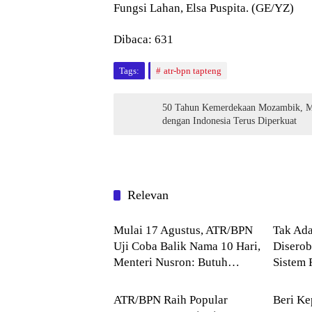
Fungsi Lahan, Elsa Puspita. (GE/YZ)
Dibaca:
631
Tags:
atr-bpn tapteng
50 Tahun Kemerdekaan Mozambik, Me
dengan Indonesia Terus Diperkuat
Relevan
Agraria
Agrari
Mulai 17 Agustus, ATR/BPN
Tak Ad
Uji Coba Balik Nama 10 Hari,
Diserob
Menteri Nusron: Butuh
Sistem 
Agraria
Agrari
Dukungan Pemda dan PPAT
Terjadw
ATR/BPN Raih Popular
Beri Ke