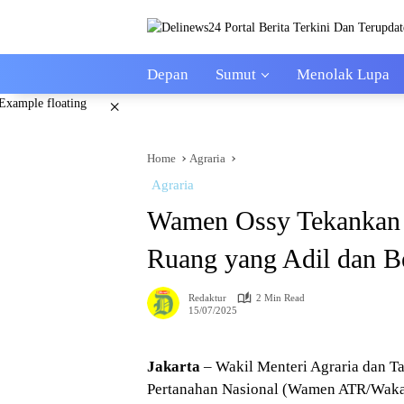
Skip
to
content
Depan
Sumut
Menolak Lupa
×
Home
Agraria
Agraria
Wamen Ossy Tekankan Ta
Ruang yang Adil dan B
Redaktur
2 Min Read
15/07/2025
Jakarta
– Wakil Menteri Agraria dan T
Pertanahan Nasional (Wamen ATR/Wak