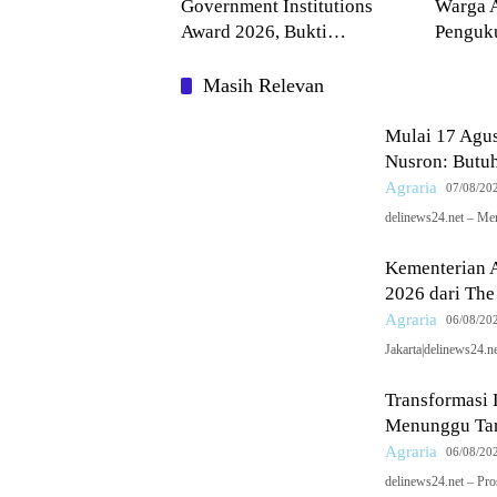
Government Institutions
Warga A
Award 2026, Bukti
Penguku
Kepercayaan Publik Terhadap
ATR/B
Komunikasi Kementerian
Masih Relevan
Mulai 17 Agus
Nusron: Butu
Agraria
07/08/20
delinews24.net – Me
Kementerian 
2026 dari The
Agraria
06/08/20
Jakarta|delinews24.
Transformasi
Menunggu Tan
Agraria
06/08/20
delinews24.net – Pr