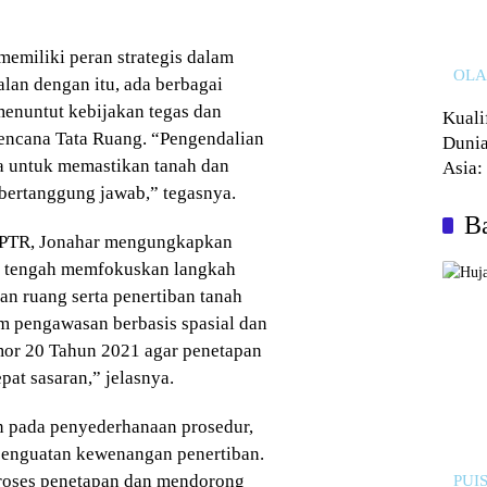
emiliki peran strategis dalam
OL
an dengan itu, ada berbagai
enuntut kebijakan tegas dan
Kuali
Rencana Tata Ruang. “Pengendalian
Dunia
a untuk memastikan tanah dan
Asia:
bertanggung jawab,” tegasnya.
Kalah
Ba
 PPTR, Jonahar mengungkapkan
ni tengah memfokuskan langkah
an ruang serta penertiban tanah
em pengawasan berbasis spasial dan
mor 20 Tahun 2021 agar penetapan
epat sasaran,” jelasnya.
n pada penyederhanaan prosedur,
a penguatan kewenangan penertiban.
roses penetapan dan mendorong
PUIS