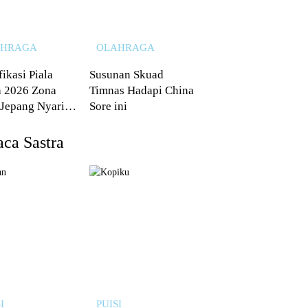
AHRAGA
OLAHRAGA
fikasi Piala
Susunan Skuad
 2026 Zona
Timnas Hadapi China
 Jepang Nyaris
Sore ini
 dari Australia
ca Sastra
I
PUISI