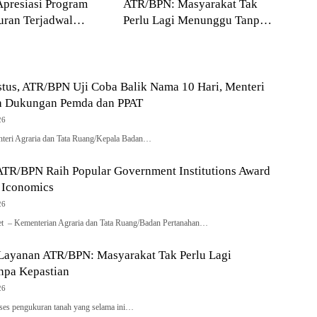
presiasi Program
ATR/BPN: Masyarakat Tak
ran Terjadwal
Perlu Lagi Menunggu Tanpa
PN
Kepastian
tus, ATR/BPN Uji Coba Balik Nama 10 Hari, Menteri
h Dukungan Pemda dan PPAT
26
nteri Agraria dan Tata Ruang/Kepala Badan…
ATR/BPN Raih Popular Government Institutions Award
 Iconomics
26
net – Kementerian Agraria dan Tata Ruang/Badan Pertanahan…
 Layanan ATR/BPN: Masyarakat Tak Perlu Lagi
pa Kepastian
26
oses pengukuran tanah yang selama ini…