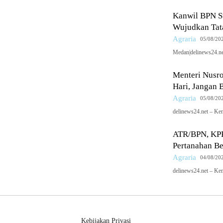
Kanwil BPN S
Wujudkan Tata
Agraria
05/08/20
Medan|delinews24.ne
Menteri Nusro
Hari, Jangan 
Agraria
05/08/20
delinews24.net – Ke
ATR/BPN, KPK,
Pertanahan B
Agraria
04/08/20
delinews24.net – Ke
Kebijakan Privasi