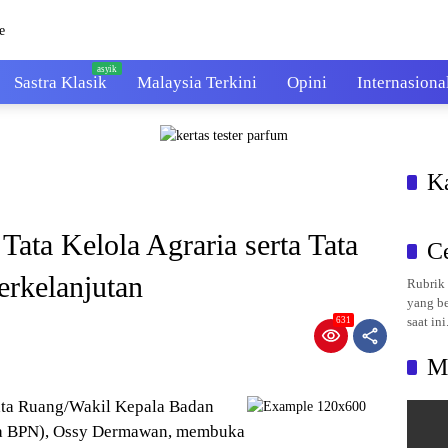
Sastra Klasik
Malaysia Terkini
Opini
Internasiona
K
ta Kelola Agraria serta Tata
C
erkelanjutan
Rubrik 
yang be
saat ini
631
M
ata Ruang/Wakil Kepala Badan
a BPN), Ossy Dermawan, membuka