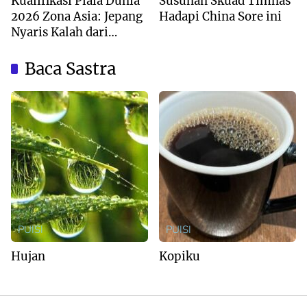
Kualifikasi Piala Dunia
Susunan Skuad Timnas
2026 Zona Asia: Jepang
Hadapi China Sore ini
Nyaris Kalah dari
Australia
Baca Sastra
PUISI
PUISI
Hujan
Kopiku