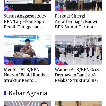
Blog
Blog
Susun Anggaran 2027,
Perkuat Sinergi
BPN Targetkan Sapu
Antarlembaga, Kanwil
Bersih Tunggakan
BPN Sumut Terima
Berkas dan Beri
Kunjungan Balai Harta
Kepastian Waktu
Peninggalan
Layanan
Blog
Blog
Menteri ATR/BPN
Wamen ATR/BPN Ossy
Nusron Wahid Rombak
Dermawan Lantik 78
Struktur Kantor
Pejabat Struktural Baru
Pertanahan Menjadi
di Jakarta
Pendekatan
Kabar Agraria
Kewilayahan