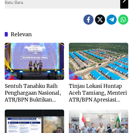
Batu Bara.
Relevan
Blog
Blog
Sentuh Tanahku Raih
Tinjau Lokasi Huntap
Penghargaan Nasional,
Aceh Tamiang, Menteri
ATR/BPN Buktikan
ATR/BPN Apresiasi
Komitmen Digitalisasi
Dukungan Yayasan
Layanan Pertanahan
Buddha Tzu Chi dan
Aguan