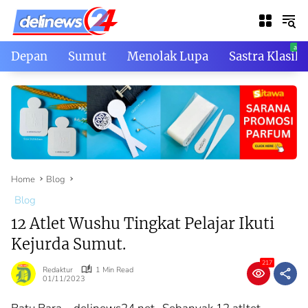
Skip
to
content
Depan
Sumut
Menolak Lupa
Sastra Klasik
Home
Blog
Blog
12 Atlet Wushu Tingkat Pelajar Ikuti
Kejurda Sumut.
217
Redaktur
1 Min Read
01/11/2023