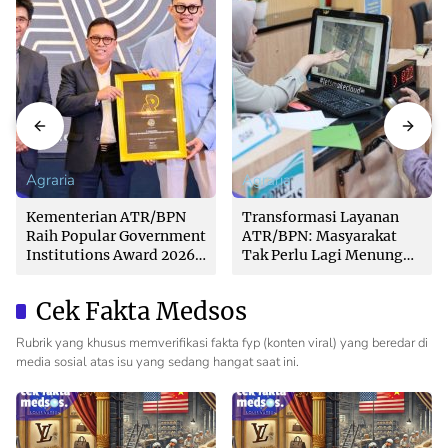
Agraria
Agraria
Kementerian ATR/BPN
Transformasi Layanan
Raih Popular Government
ATR/BPN: Masyarakat
Institutions Award 2026
Tak Perlu Lagi Menunggu
dari The Iconomics
Tanpa Kepastian
Cek Fakta Medsos
Rubrik yang khusus memverifikasi fakta fyp (konten viral) yang beredar di
media sosial atas isu yang sedang hangat saat ini.