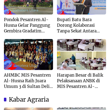
--> Sumatera Utara
Batu Bara
Pondok Pesantren Al-
Bupati Batu Bara
Husna Gelar Panggung
Dorong Kolaborasi
Gembira Gradatim
Tanpa Sekat Antara
Generation : Perpaduan
Pemerintah dan
Syukur dan Kreativitas
Akademisi UINSU
Santri
--> Sumatera Utara
Deli Serdang
AHMBC MIS Pesantren
Harapan Besar di Balik
Al-Husna Raih Juara
Pelaksanaan ANBK di
Umum 3 di Sultan Deli
MIS Pesantren Al-
Marching Band
Husna
Competition 2026
Kabar Agraria