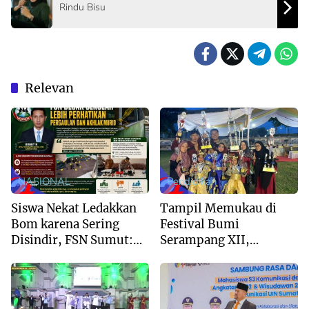
Rindu Bisu
Relevan
NASIONAL
Pendidikan
Siswa Nekat Ledakkan
Tampil Memukau di
Bom karena Sering
Festival Bumi
Disindir, FSN Sumut:
Serampang XII,
Sekolah Jangan Hanya
Marching Band MIS Al-
Kejar Nilai Akademik
Husna Sabet Juara
Umum I