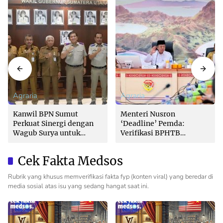
Agraria
Agraria
Kanwil BPN Sumut
Menteri Nusron
Perkuat Sinergi dengan
‘Deadline’ Pemda:
Wagub Surya untuk
Verifikasi BPHTB
Wujudkan Tata Kelola
Maksimal 3 Hari, Jangan
Pertanahan Profesional
Bikin Balik Nama
Cek Fakta Medsos
Lambat!
Rubrik yang khusus memverifikasi fakta fyp (konten viral) yang beredar di
media sosial atas isu yang sedang hangat saat ini.