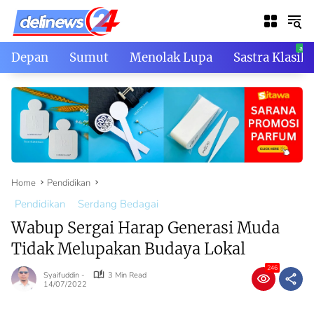
Skip
to
content
Depan
Sumut
Menolak Lupa
Sastra Klasik
Home
Pendidikan
Pendidikan
Serdang Bedagai
Wabup Sergai Harap Generasi Muda
Tidak Melupakan Budaya Lokal
246
Syaifuddin -
3 Min Read
14/07/2022