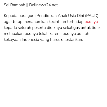
on
Sei Rampah || Delinews24.net
Wabup
Kepada para guru Pendidikan Anak Usia Dini (PAUD)
Sergai
agar tetap menanamkan kecintaan terhadap
budaya
Harap
kepada seluruh peserta didiknya sekaligus untuk tidak
Generasi
melupakan budaya lokal, karena budaya adalah
Muda
kekayaan Indonesia yang harus dilestarikan.
Tidak
Melupakan
Budaya
Lokal