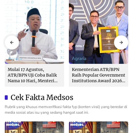
Agraria
Agraria
Mulai 17 Agustus,
Kementerian ATR/BPN
ATR/BPN Uji Coba Balik
Raih Popular Government
Nama 10 Hari, Menteri
Institutions Award 2026
Nusron: Butuh Dukungan
dari The Iconomics
Pemda dan PPAT
Cek Fakta Medsos
Rubrik yang khusus memverifikasi fakta fyp (konten viral) yang beredar di
media sosial atas isu yang sedang hangat saat ini.