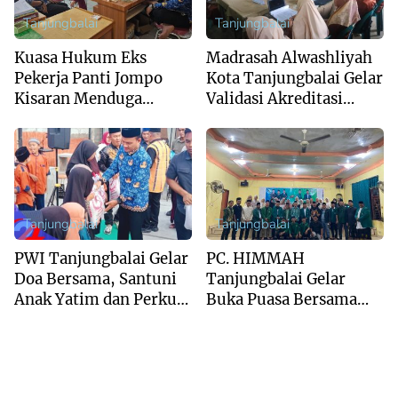
Tanjungbalai
Tanjungbalai
Kuasa Hukum Eks
Madrasah Alwashliyah
Pekerja Panti Jompo
Kota Tanjungbalai Gelar
Kisaran Menduga
Validasi Akreditasi
System Outsourcing
Bersama Tim Asesor
Bentuk PHK
BAN-PDM Tahun 2026
Terselebung
Tanjungbalai
Tanjungbalai
PWI Tanjungbalai Gelar
PC. HIMMAH
Doa Bersama, Santuni
Tanjungbalai Gelar
Anak Yatim dan Perkuat
Buka Puasa Bersama
Sinergi dengan
Dan Khatam Al-Qur’an
Forkopimda