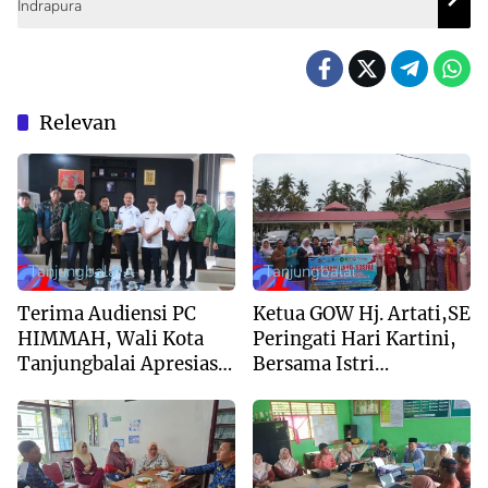
Indrapura
Relevan
Tanjungbalai
Tanjungbalai
Terima Audiensi PC
Ketua GOW Hj. Artati,SE
HIMMAH, Wali Kota
Peringati Hari Kartini,
Tanjungbalai Apresiasi
Bersama Istri
Peran Intelektual Muda
Forkopimda Kunjungi
Al Washliyah
Panti Jompo Asahan