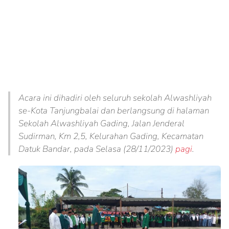
Acara ini dihadiri oleh seluruh sekolah Alwashliyah
se-Kota Tanjungbalai dan berlangsung di halaman
Sekolah Alwashliyah Gading, Jalan Jenderal
Sudirman, Km 2,5, Kelurahan Gading, Kecamatan
Datuk Bandar, pada Selasa (28/11/2023)
pagi
.