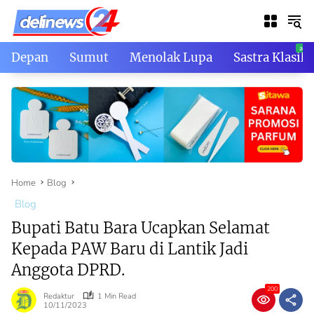
Skip
to
content
Depan
Sumut
Menolak Lupa
Sastra Klasik
Home
Blog
Blog
Bupati Batu Bara Ucapkan Selamat
Kepada PAW Baru di Lantik Jadi
Anggota DPRD.
200
Redaktur
1 Min Read
10/11/2023