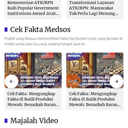
Kementerian ATR/BPN
Transformasi Layanan
Raih Popular Government
ATR/BPN: Masyarakat
Institutions Award 2026
Tak Perlu Lagi Menunggu
dari The Iconomics
Tanpa Kepastian
Cek Fakta Medsos
Rubrik yang khusus memverifikasi fakta fyp (konten viral) yang beredar di
media sosial atas isu yang sedang hangat saat ini.
Cek Fakta
Cek Fakta
Cek Fakta: Mengungkap
Cek Fakta: Mengungkap
Fakta di Balik Produksi
Fakta di Balik Produksi
Mewah: Benarkah Barang
Mewah: Benarkah Barang
Brand Ternama Dibuat di
Brand Ternama Dibuat di
China?
China?
Majalah Video