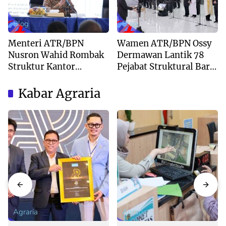
Blog
Blog
Menteri ATR/BPN
Wamen ATR/BPN Ossy
Nusron Wahid Rombak
Dermawan Lantik 78
Struktur Kantor
Pejabat Struktural Baru
Pertanahan Menjadi
di Jakarta
Pendekatan
Kabar Agraria
Kewilayahan
Agraria
Agraria