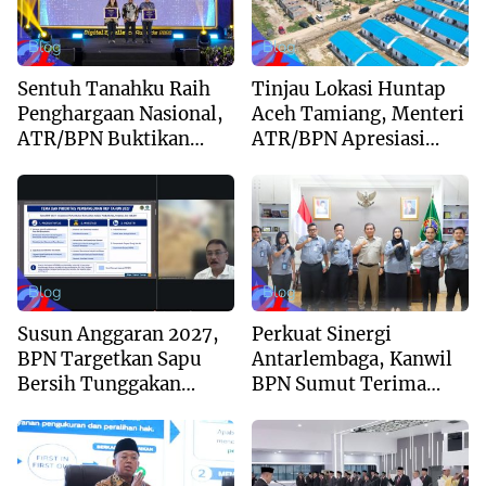
Blog
Blog
Sentuh Tanahku Raih
Tinjau Lokasi Huntap
Penghargaan Nasional,
Aceh Tamiang, Menteri
ATR/BPN Buktikan
ATR/BPN Apresiasi
Komitmen Digitalisasi
Dukungan Yayasan
Layanan Pertanahan
Buddha Tzu Chi dan
Aguan
Blog
Blog
Susun Anggaran 2027,
Perkuat Sinergi
BPN Targetkan Sapu
Antarlembaga, Kanwil
Bersih Tunggakan
BPN Sumut Terima
Berkas dan Beri
Kunjungan Balai Harta
Kepastian Waktu
Peninggalan
Layanan