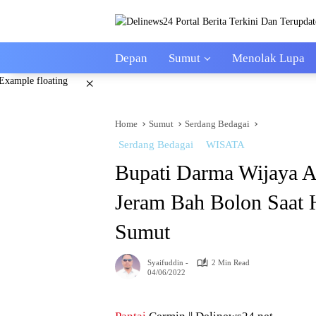
Skip
to
content
Depan
Sumut
Menolak Lupa
×
Home
Sumut
Serdang Bedagai
Serdang Bedagai
WISATA
Bupati Darma Wijaya 
Jeram Bah Bolon Saat 
Sumut
Syaifuddin -
2 Min Read
04/06/2022