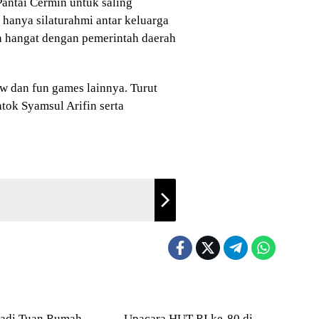
antai Cermin untuk saling
hanya silaturahmi antar keluarga
nan hangat dengan pemerintah daerah
w dan fun games lainnya. Turut
tok Syamsul Arifin serta
g Bedagai
Serdang Bedagai
Jadi Tuan Rumah
Upacara HUT RI ke-80 di