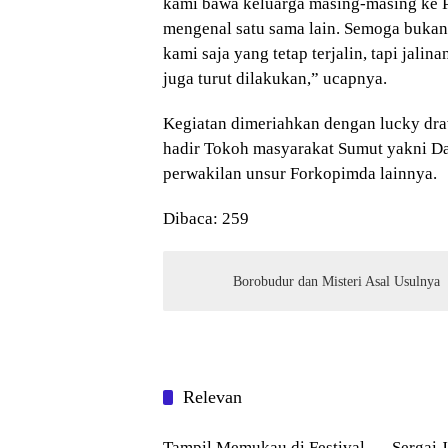
kami bawa keluarga masing-masing ke P
mengenal satu sama lain. Semoga bukan 
kami saja yang tetap terjalin, tapi jali
juga turut dilakukan,” ucapnya.
Kegiatan dimeriahkan dengan lucky dra
hadir Tokoh masyarakat Sumut yakni Da
perwakilan unsur Forkopimda lainnya.
Dibaca:
259
Borobudur dan Misteri Asal Usulnya
Relevan
Pendidikan
Serdan
Tampil Memukau di Festival
Sergai 