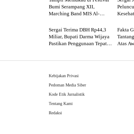
Bumi Serampang XII,
Pelunc
Marching Band MIS Al-
Kesehat
--> Sumatera Utara
Cek Fa
Husna Sabet Juara Umum I
Sekola
Sergai Terima DBH Rp44,3
Fakta G
Miliar, Bupati Darma Wijaya
Tantang
Pastikan Penggunaan Tepat
Atas A
Sasaran
Kebijakan Privasi
Pedoman Media Siber
Kode Etik Jurnalistik
Tentang Kami
Redaksi