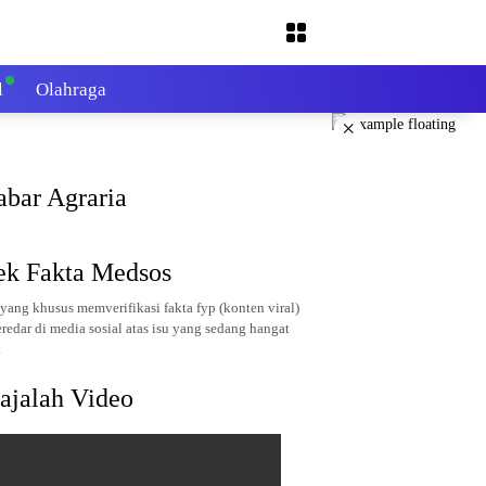
l
Olahraga
×
abar Agraria
ek Fakta Medsos
yang khusus memverifikasi fakta fyp (konten viral)
redar di media sosial atas isu yang sedang hangat
.
ajalah Video