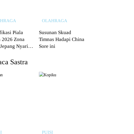
AHRAGA
OLAHRAGA
fikasi Piala
Susunan Skuad
 2026 Zona
Timnas Hadapi China
 Jepang Nyaris
Sore ini
 dari Australia
ca Sastra
I
PUISI