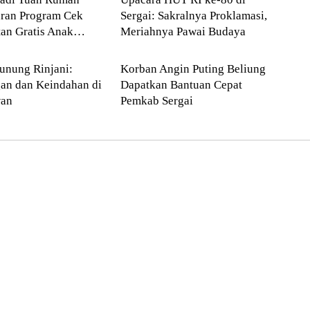
uran Program Cek
Sergai: Sakralnya Proklamasi,
an Gratis Anak
Meriahnya Pawai Budaya
kta
Serdang Bedagai
h Se-Sumut
unung Rinjani:
Korban Angin Puting Beliung
an dan Keindahan di
Dapatkan Bantuan Cepat
wan
Pemkab Sergai