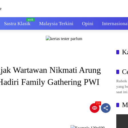
Sastra Klasik
Malaysia Terkini
Opini
Internasiona
K
Ajak Wartawan Nikmati Arung
C
Hadiri Family Gathering PWI
Rubrik 
yang be
saat ini
M
259