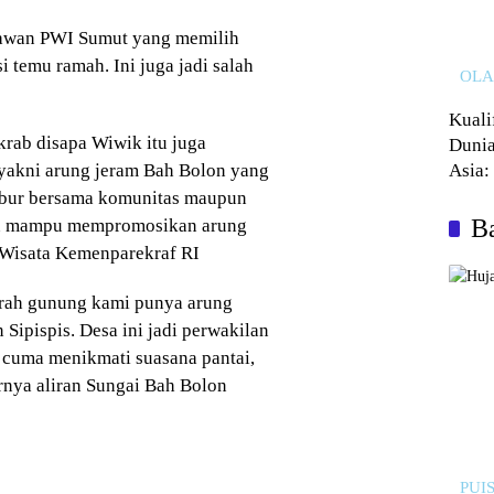
kawan PWI Sumut yang memilih
 temu ramah. Ini juga jadi salah
OL
Kuali
krab disapa Wiwik itu juga
Dunia
 yakni arung jeram Bah Bolon yang
Asia:
Kalah
rlibur bersama komunitas maupun
Ba
awan mampu mempromosikan arung
 Wisata Kemenparekraf RI
erah gunung kami punya arung
Sipispis. Desa ini jadi perwakilan
 cuma menikmati suasana pantai,
nya aliran Sungai Bah Bolon
PUIS