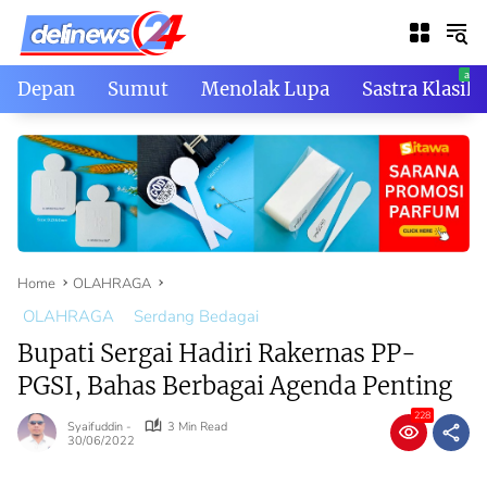
Skip
to
content
Depan
Sumut
Menolak Lupa
Sastra Klasik
Home
OLAHRAGA
OLAHRAGA
Serdang Bedagai
Bupati Sergai Hadiri Rakernas PP-
PGSI, Bahas Berbagai Agenda Penting
228
Syaifuddin -
3 Min Read
30/06/2022