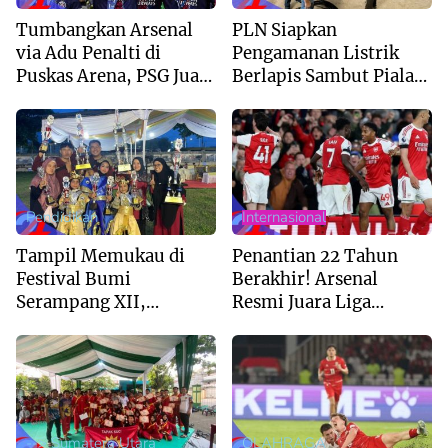
Tumbangkan Arsenal
PLN Siapkan
via Adu Penalti di
Pengamanan Listrik
Puskas Arena, PSG Juara
Berlapis Sambut Piala
Liga Champions 2026
AFF U-19 di Sumut
Pendidikan
Internasional
Tampil Memukau di
Penantian 22 Tahun
Festival Bumi
Berakhir! Arsenal
Serampang XII,
Resmi Juara Liga
Marching Band MIS Al-
Inggris 2025/2026
Husna Sabet Juara
Umum I
--> Sumatera Utara
OLAHRAGA