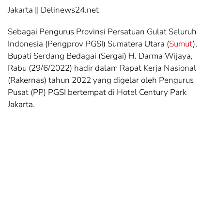
on
Jakarta || Delinews24.net
Bupati
Sebagai Pengurus Provinsi Persatuan Gulat Seluruh
Sergai
Indonesia (Pengprov PGSI) Sumatera Utara (
Sumut
),
Hadiri
Bupati Serdang Bedagai (Sergai) H. Darma Wijaya,
Rakernas
Rabu (29/6/2022) hadir dalam Rapat Kerja Nasional
PP-
(Rakernas) tahun 2022 yang digelar oleh Pengurus
PGSI,
Pusat (PP) PGSI bertempat di Hotel Century Park
Bahas
Jakarta.
Berbagai
Agenda
Penting