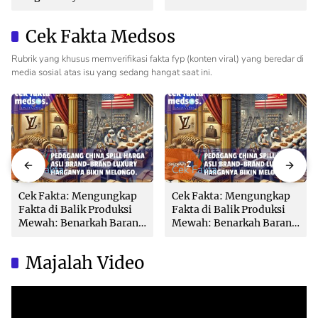
Wujudkan Tata Kelola
Maksimal 3 Hari, Jangan
Pertanahan Profesional
Bikin Balik Nama
Cek Fakta Medsos
Lambat!
Rubrik yang khusus memverifikasi fakta fyp (konten viral) yang beredar di
media sosial atas isu yang sedang hangat saat ini.
Cek Fakta
Cek Fakta
Cek Fakta: Mengungkap
Cek Fakta: Mengungkap
Fakta di Balik Produksi
Fakta di Balik Produksi
Mewah: Benarkah Barang
Mewah: Benarkah Barang
Brand Ternama Dibuat di
Brand Ternama Dibuat di
China?
China?
Majalah Video
Video
Player