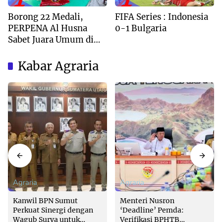
Borong 22 Medali,
FIFA Series : Indonesia
PERPENA Al Husna
0-1 Bulgaria
Sabet Juara Umum di
Kejuaraan Tapak Suci
Deli Serdang 2026
Kabar Agraria
Agraria
Agraria
Kanwil BPN Sumut
Menteri Nusron
Perkuat Sinergi dengan
‘Deadline’ Pemda:
Wagub Surya untuk
Verifikasi BPHTB