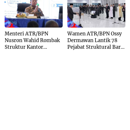
Layanan
Blog
Blog
Menteri ATR/BPN
Wamen ATR/BPN Ossy
Nusron Wahid Rombak
Dermawan Lantik 78
Struktur Kantor
Pejabat Struktural Baru
Pertanahan Menjadi
di Jakarta
Pendekatan
Kewilayahan