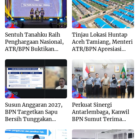
Blog
Blog
Sentuh Tanahku Raih
Tinjau Lokasi Huntap
Penghargaan Nasional,
Aceh Tamiang, Menteri
ATR/BPN Buktikan
ATR/BPN Apresiasi
Komitmen Digitalisasi
Dukungan Yayasan
Layanan Pertanahan
Buddha Tzu Chi dan
Aguan
Blog
Blog
Susun Anggaran 2027,
Perkuat Sinergi
BPN Targetkan Sapu
Antarlembaga, Kanwil
Bersih Tunggakan
BPN Sumut Terima
Berkas dan Beri
Kunjungan Balai Harta
Kepastian Waktu
Peninggalan