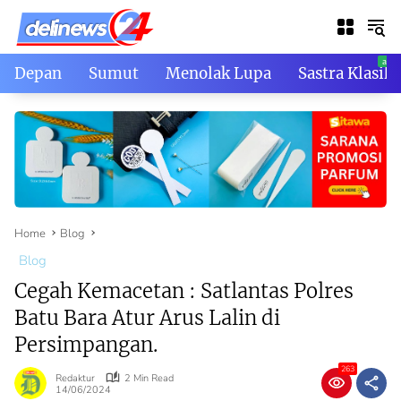
Skip
to
content
Depan
Sumut
Menolak Lupa
Sastra Klasik
Home
Blog
Blog
Cegah Kemacetan : Satlantas Polres
Batu Bara Atur Arus Lalin di
Persimpangan.
263
Redaktur
2 Min Read
14/06/2024