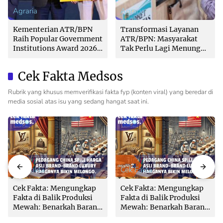
Agraria
Agraria
Kementerian ATR/BPN
Transformasi Layanan
Raih Popular Government
ATR/BPN: Masyarakat
Institutions Award 2026
Tak Perlu Lagi Menunggu
dari The Iconomics
Tanpa Kepastian
Cek Fakta Medsos
Rubrik yang khusus memverifikasi fakta fyp (konten viral) yang beredar di
media sosial atas isu yang sedang hangat saat ini.
Cek Fakta
Cek Fakta
Cek Fakta: Mengungkap
Cek Fakta: Mengungkap
Fakta di Balik Produksi
Fakta di Balik Produksi
Mewah: Benarkah Barang
Mewah: Benarkah Barang
Brand Ternama Dibuat di
Brand Ternama Dibuat di