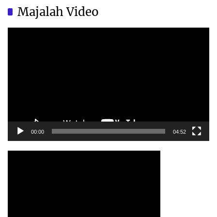
China?
China?
Majalah Video
Video
Player
00:00
04:52