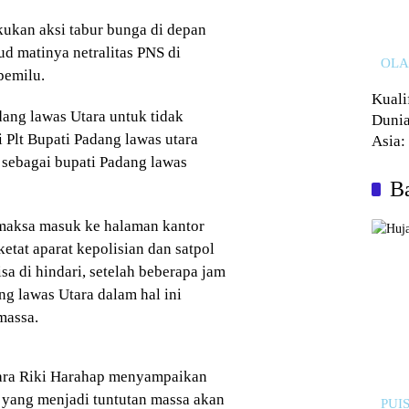
ukan aksi tabur bunga di depan
ud matinya netralitas PNS di
OL
pemilu.
Kuali
ang lawas Utara untuk tidak
Dunia
 Plt Bupati Padang lawas utara
Asia:
 sebagai bupati Padang lawas
Kalah
Ba
emaksa masuk ke halaman kantor
etat aparat kepolisian dan satpol
isa di hindari, setelah beberapa jam
g lawas Utara dalam hal ini
massa.
ra Riki Harahap menyampaikan
yang menjadi tuntutan massa akan
PUIS