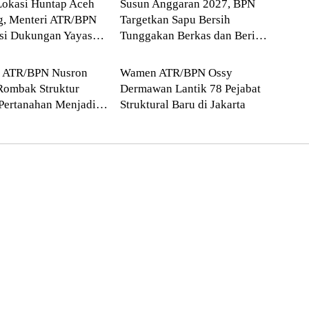
Lokasi Huntap Aceh
Susun Anggaran 2027, BPN
g, Menteri ATR/BPN
Targetkan Sapu Bersih
asi Dukungan Yayasan
Tunggakan Berkas dan Beri
Blog
 Tzu Chi dan Aguan
Kepastian Waktu Layanan
i ATR/BPN Nusron
Wamen ATR/BPN Ossy
Rombak Struktur
Dermawan Lantik 78 Pejabat
Pertanahan Menjadi
Struktural Baru di Jakarta
atan Kewilayahan