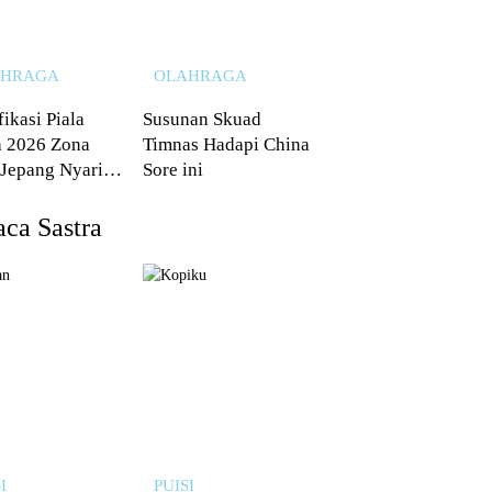
AHRAGA
OLAHRAGA
fikasi Piala
Susunan Skuad
 2026 Zona
Timnas Hadapi China
 Jepang Nyaris
Sore ini
 dari Australia
ca Sastra
I
PUISI