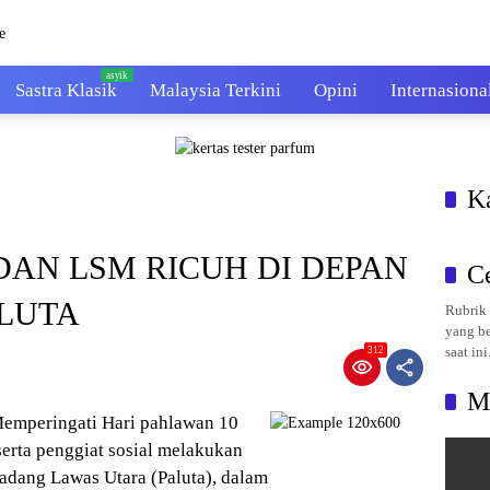
Sastra Klasik
Malaysia Terkini
Opini
Internasiona
K
AN LSM RICUH DI DEPAN
C
ALUTA
Rubrik 
yang be
saat ini
312
M
 Memperingati Hari pahlawan 10
rta penggiat sosial melakukan
Padang Lawas Utara (Paluta), dalam