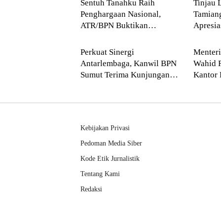
Sentuh Tanahku Raih
Tinjau 
Penghargaan Nasional,
Tamian
ATR/BPN Buktikan
Apresi
Blog
Blog
Komitmen Digitalisasi
Buddha
Layanan Pertanahan
Perkuat Sinergi
Menter
Antarlembaga, Kanwil BPN
Wahid 
Sumut Terima Kunjungan
Kantor 
Balai Harta Peninggalan
Pendek
Kebijakan Privasi
Pedoman Media Siber
Kode Etik Jurnalistik
Tentang Kami
Redaksi