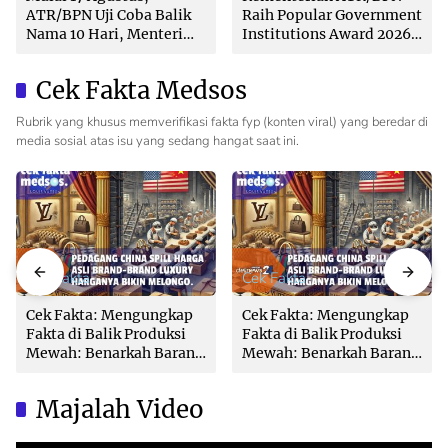
ATR/BPN Uji Coba Balik
Raih Popular Government
Nama 10 Hari, Menteri
Institutions Award 2026
Nusron: Butuh Dukungan
dari The Iconomics
Pemda dan PPAT
Cek Fakta Medsos
Rubrik yang khusus memverifikasi fakta fyp (konten viral) yang beredar di
media sosial atas isu yang sedang hangat saat ini.
Cek Fakta
Cek Fakta
Cek Fakta: Mengungkap
Cek Fakta: Mengungkap
Fakta di Balik Produksi
Fakta di Balik Produksi
Mewah: Benarkah Barang
Mewah: Benarkah Barang
Brand Ternama Dibuat di
Brand Ternama Dibuat di
China?
China?
Majalah Video