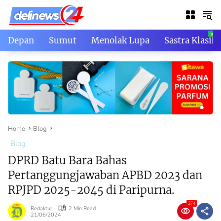
Skip
to
content
Depan
Sumut
Menolak Lupa
Sastra Klasik
Home
Blog
Blog
DPRD Batu Bara Bahas
Pertanggungjawaban APBD 2023 dan
RPJPD 2025-2045 di Paripurna.
274
Redaktur
2 Min Read
21/06/2024