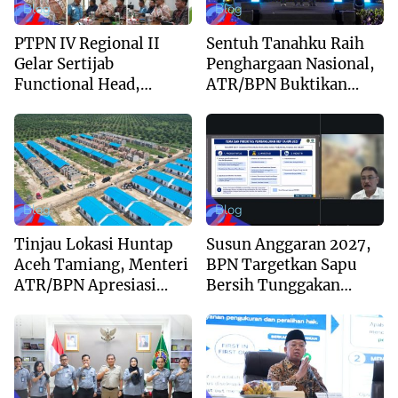
Blog
Blog
PTPN IV Regional II
Sentuh Tanahku Raih
Gelar Sertijab
Penghargaan Nasional,
Functional Head,
ATR/BPN Buktikan
Perkuat Sinergi Menuju
Komitmen Digitalisasi
Regional Unggulan
Layanan Pertanahan
Blog
Blog
Tinjau Lokasi Huntap
Susun Anggaran 2027,
Aceh Tamiang, Menteri
BPN Targetkan Sapu
ATR/BPN Apresiasi
Bersih Tunggakan
Dukungan Yayasan
Berkas dan Beri
Buddha Tzu Chi dan
Kepastian Waktu
Aguan
Layanan