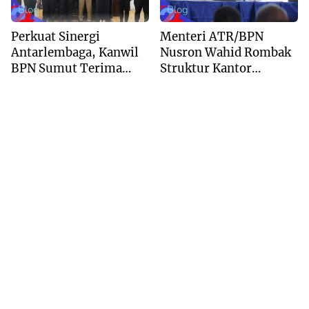
Blog
Blog
Perkuat Sinergi
Menteri ATR/BPN
Antarlembaga, Kanwil
Nusron Wahid Rombak
BPN Sumut Terima
Struktur Kantor
Kunjungan Balai Harta
Pertanahan Menjadi
Peninggalan
Pendekatan
Kewilayahan