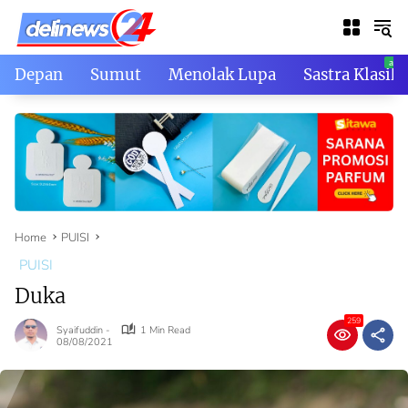
Skip
to
content
Depan
Sumut
Menolak Lupa
Sastra Klasik
Home
PUISI
PUISI
Duka
259
Syaifuddin -
1 Min Read
08/08/2021