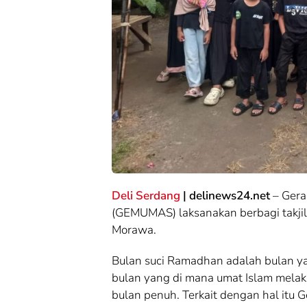
Cek Fakta
Cek Fakta
Cek Fakta:
Cek Fakta:
Mengungkap Fakta
Mengungkap 
di Balik Produksi
di Balik Prod
Mewah: Benarkah
Mewah: Bena
Barang Brand
Barang Brand
Ternama Dibuat di
Ternama Dibu
China?
China?
Deli Serdang
| delinews24.net
– Gera
(GEMUMAS) laksanakan berbagi takjil
Morawa.
Bulan suci Ramadhan adalah bulan y
bulan yang di mana umat Islam mela
bulan penuh. Terkait dengan hal itu