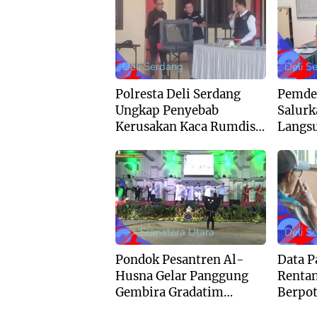
Deli Serdang
Deli S
Polresta Deli Serdang
Pemde
Ungkap Penyebab
Salurk
Kerusakan Kaca Rumdis
Langsu
Wabup Lom Lom
DD) Ta
Suwondo
--> Sumatera Utara
Deli S
Pondok Pesantren Al-
Data P
Husna Gelar Panggung
Renta
Gembira Gradatim
Berpot
Generation : Perpaduan
Dan Di