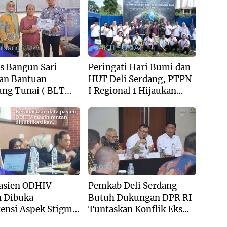
erdang
BAKTI SOSIAL
s Bangun Sari
Peringati Hari Bumi dan
an Bantuan
HUT Deli Serdang, PTPN
ng Tunai ( BLT
I Regional 1 Hijaukan
hap II
Lahan Gersang di
Tanjung Morawa
erdang
Agraria
asien ODHIV
Pemkab Deli Serdang
n Dibuka
Butuh Dukungan DPR RI
ensi Aspek Stigma
Tuntaskan Konflik Eks
skriminasi Bagi
HGU