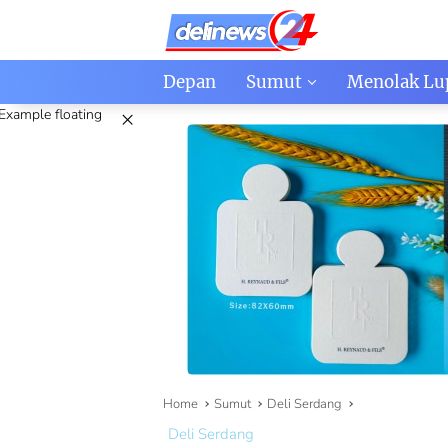
Skip
to
content
Depan
Sumut
Menolak Lu
×
Home
Sumut
Deli Serdang
Deli Serdang