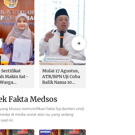
ria
Agraria
Agraria
 Sertifikat
Mulai 17 Agustus,
Urus Sertifikat
ah Makin Sat-
ATR/BPN Uji Coba
Tanah Makin Sat-
 Warga
Balik Nama 10
Set, Warga
ikan Jadwal
Hari, Menteri
Buktikan Jadwal
r Langsung
Nusron: Butuh
Ukur Langsung
ek Fakta Medsos
ntukan di
Dukungan Pemda
Ditentukan di
et
dan PPAT
Loket
yang khusus memverifikasi fakta fyp (konten viral)
redar di media sosial atas isu yang sedang
saat ini.