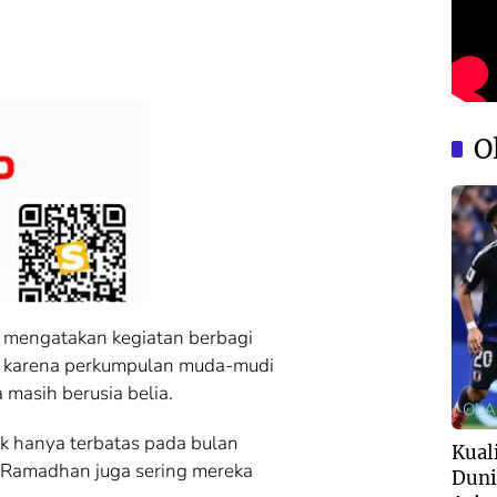
O
ia mengatakan kegiatan berbagi
kan karena perkumpulan muda-mudi
a masih berusia belia.
OL
ak hanya terbatas pada bulan
Kuali
uar Ramadhan juga sering mereka
Duni