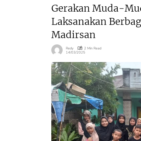
Gerakan Muda-Mud
Laksanakan Berbagi 
Madirsan
Redy
2 Min Read
14/03/2025
Agraria
Agraria
Urus Sertifikat
Mulai 17 Agus
Tanah Makin Sat-
ATR/BPN Uji 
Set, Warga
Balik Nama 1
Buktikan Jadwal
Hari, Menteri
Ukur Langsung
Nusron: Butu
Ditentukan di
Dukungan P
Loket
dan PPAT