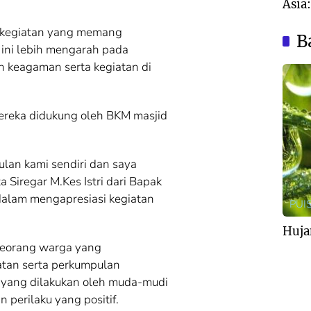
Asia
Nyar
n kegiatan yang memang
Aust
B
ini lebih mengarah pada
an keagaman serta kegiatan di
mereka didukung oleh BKM masjid
pulan kami sendiri dan saya
a Siregar M.Kes Istri dari Bapak
 dalam mengapresiasi kegiatan
PUIS
Huja
seorang warga yang
tan serta perkumpulan
ang dilakukan oleh muda-mudi
 perilaku yang positif.