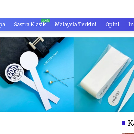
pa
Sastra Klasik
Malaysia Terkini
Opini
In
K