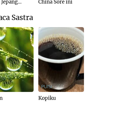
: Jepang
China Sore ini
is Kalah dari
ralia
aca Sastra
I
PUISI
n
Kopiku