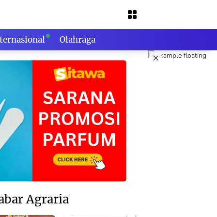
ternasional
Olahraga
×
abar Agraria