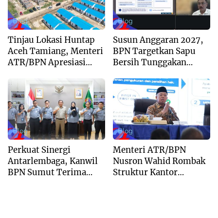
Blog
Blog
Tinjau Lokasi Huntap
Susun Anggaran 2027,
Aceh Tamiang, Menteri
BPN Targetkan Sapu
ATR/BPN Apresiasi
Bersih Tunggakan
Dukungan Yayasan
Berkas dan Beri
Buddha Tzu Chi dan
Kepastian Waktu
Aguan
Layanan
Blog
Blog
Perkuat Sinergi
Menteri ATR/BPN
Antarlembaga, Kanwil
Nusron Wahid Rombak
BPN Sumut Terima
Struktur Kantor
Kunjungan Balai Harta
Pertanahan Menjadi
Peninggalan
Pendekatan
Kewilayahan