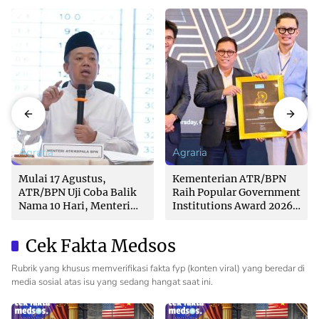
Agraria
Agraria
Mulai 17 Agustus,
Kementerian ATR/BPN
ATR/BPN Uji Coba Balik
Raih Popular Government
Nama 10 Hari, Menteri
Institutions Award 2026
Nusron: Butuh Dukungan
dari The Iconomics
Pemda dan PPAT
Cek Fakta Medsos
Rubrik yang khusus memverifikasi fakta fyp (konten viral) yang beredar di
media sosial atas isu yang sedang hangat saat ini.