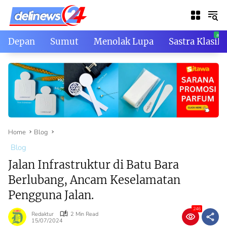
Skip
to
content
Depan
Sumut
Menolak Lupa
Sastra Klasik
Home
Blog
Blog
Jalan Infrastruktur di Batu Bara
Berlubang, Ancam Keselamatan
Pengguna Jalan.
246
Redaktur
2 Min Read
15/07/2024