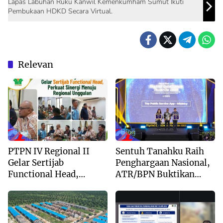
Lapas Labuhan Ruku Kanwil Kemenkumham Sumut Ikuti
Pembukaan HDKD Secara Virtual.
Relevan
Blog
Blog
PTPN IV Regional II
Sentuh Tanahku Raih
Gelar Sertijab
Penghargaan Nasional,
Functional Head,
ATR/BPN Buktikan
Perkuat Sinergi Menuju
Komitmen Digitalisasi
Regional Unggulan
Layanan Pertanahan