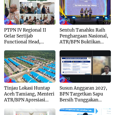
Blog
Blog
PTPN IV Regional II
Sentuh Tanahku Raih
Gelar Sertijab
Penghargaan Nasional,
Functional Head,
ATR/BPN Buktikan
Perkuat Sinergi Menuju
Komitmen Digitalisasi
Regional Unggulan
Layanan Pertanahan
Blog
Blog
Tinjau Lokasi Huntap
Susun Anggaran 2027,
Aceh Tamiang, Menteri
BPN Targetkan Sapu
ATR/BPN Apresiasi
Bersih Tunggakan
Dukungan Yayasan
Berkas dan Beri
Buddha Tzu Chi dan
Kepastian Waktu