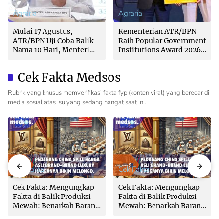
Agraria
Agraria
Mulai 17 Agustus,
Kementerian ATR/BPN
ATR/BPN Uji Coba Balik
Raih Popular Government
Nama 10 Hari, Menteri
Institutions Award 2026
Nusron: Butuh Dukungan
dari The Iconomics
Pemda dan PPAT
Cek Fakta Medsos
Rubrik yang khusus memverifikasi fakta fyp (konten viral) yang beredar di
media sosial atas isu yang sedang hangat saat ini.
Cek Fakta
Cek Fakta
Cek Fakta: Mengungkap
Cek Fakta: Mengungkap
Fakta di Balik Produksi
Fakta di Balik Produksi
Mewah: Benarkah Barang
Mewah: Benarkah Barang
Brand Ternama Dibuat di
Brand Ternama Dibuat di