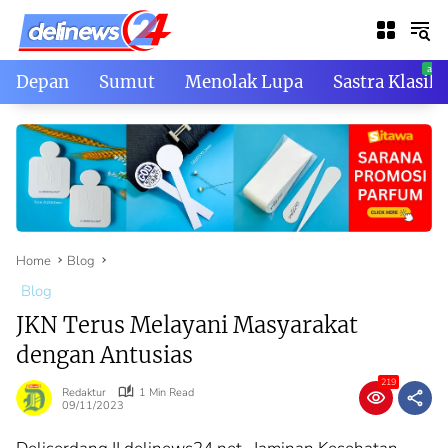
Skip
to
content
Depan
Sumut
Menolak Lupa
Sastra Klasik
Home
Blog
Blog
JKN Terus Melayani Masyarakat
dengan Antusias
219
Redaktur
1 Min Read
09/11/2023