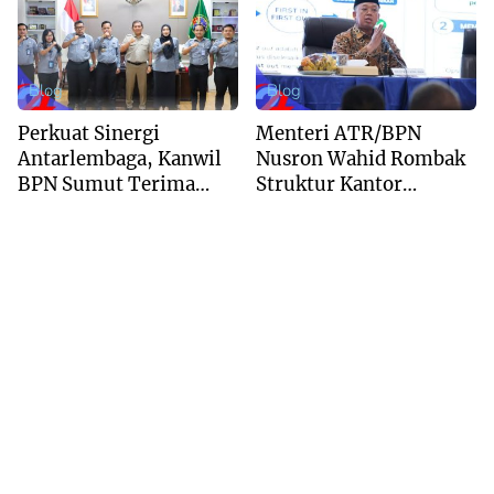
Aguan
Layanan
Blog
Blog
Perkuat Sinergi
Menteri ATR/BPN
Antarlembaga, Kanwil
Nusron Wahid Rombak
BPN Sumut Terima
Struktur Kantor
Kunjungan Balai Harta
Pertanahan Menjadi
Peninggalan
Pendekatan
Kewilayahan