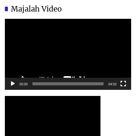
China?
China?
Majalah Video
Video
Player
00:00
04:52