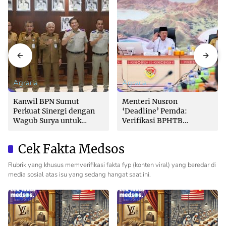
Agraria
Agraria
Kanwil BPN Sumut
Menteri Nusron
Perkuat Sinergi dengan
‘Deadline’ Pemda:
Wagub Surya untuk
Verifikasi BPHTB
Wujudkan Tata Kelola
Maksimal 3 Hari, Jangan
Pertanahan Profesional
Bikin Balik Nama
Cek Fakta Medsos
Lambat!
Rubrik yang khusus memverifikasi fakta fyp (konten viral) yang beredar di
media sosial atas isu yang sedang hangat saat ini.