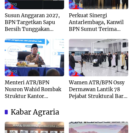
Blog
Blog
Susun Anggaran 2027,
Perkuat Sinergi
BPN Targetkan Sapu
Antarlembaga, Kanwil
Bersih Tunggakan
BPN Sumut Terima
Berkas dan Beri
Kunjungan Balai Harta
Kepastian Waktu
Peninggalan
Layanan
Blog
Blog
Menteri ATR/BPN
Wamen ATR/BPN Ossy
Nusron Wahid Rombak
Dermawan Lantik 78
Struktur Kantor
Pejabat Struktural Baru
Pertanahan Menjadi
di Jakarta
Pendekatan
Kabar Agraria
Kewilayahan