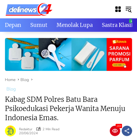
Skip
to
content
Depan
Sumut
Menolak Lupa
Sastra Klasik
Home
Blog
Blog
Kabag SDM Polres Batu Bara
Psikoedukasi Pekerja Wanita Menuju
Indonesia Emas.
269
Redaktur
2 Min Read
20/06/2024