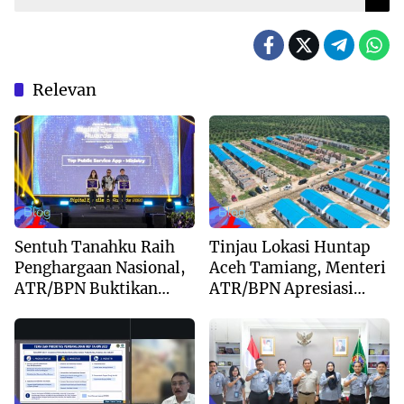
Relevan
Blog
Blog
Sentuh Tanahku Raih
Tinjau Lokasi Huntap
Penghargaan Nasional,
Aceh Tamiang, Menteri
ATR/BPN Buktikan
ATR/BPN Apresiasi
Komitmen Digitalisasi
Dukungan Yayasan
Layanan Pertanahan
Buddha Tzu Chi dan
Aguan