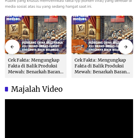
Rubrik yang khusus memverifikasi fakta fyp (konten viral) yang beredar di
media sosial atas isu yang sedang hangat saat ini.
Cek Fakta
Cek Fakta
Cek Fakta: Mengungkap
Cek Fakta: Mengungkap
Fakta di Balik Produksi
Fakta di Balik Produksi
Mewah: Benarkah Barang
Mewah: Benarkah Barang
Brand Ternama Dibuat di
Brand Ternama Dibuat di
China?
China?
Majalah Video
Video
Player