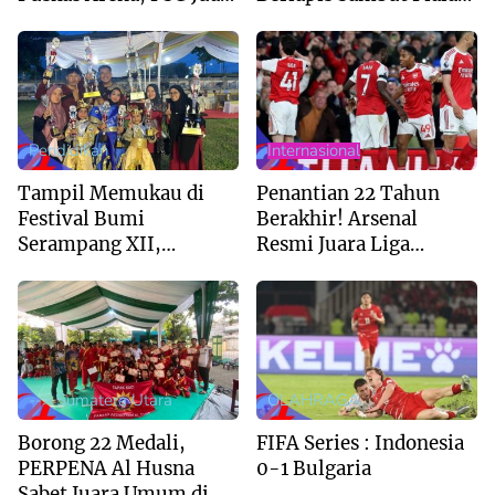
Liga Champions 2026
AFF U-19 di Sumut
Pendidikan
Internasional
Tampil Memukau di
Penantian 22 Tahun
Festival Bumi
Berakhir! Arsenal
Serampang XII,
Resmi Juara Liga
Marching Band MIS Al-
Inggris 2025/2026
Husna Sabet Juara
Umum I
--> Sumatera Utara
OLAHRAGA
Borong 22 Medali,
FIFA Series : Indonesia
PERPENA Al Husna
0-1 Bulgaria
Sabet Juara Umum di