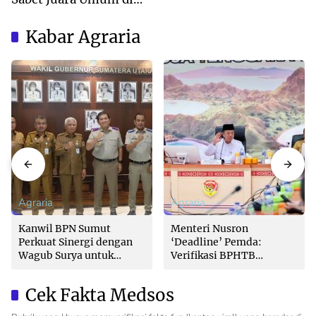
Kejuaraan Tapak Suci
Deli Serdang 2026
Kabar Agraria
Agraria
Agraria
Kanwil BPN Sumut
Menteri Nusron
Perkuat Sinergi dengan
‘Deadline’ Pemda:
Wagub Surya untuk
Verifikasi BPHTB
Wujudkan Tata Kelola
Maksimal 3 Hari, Jangan
Pertanahan Profesional
Bikin Balik Nama
Cek Fakta Medsos
Lambat!