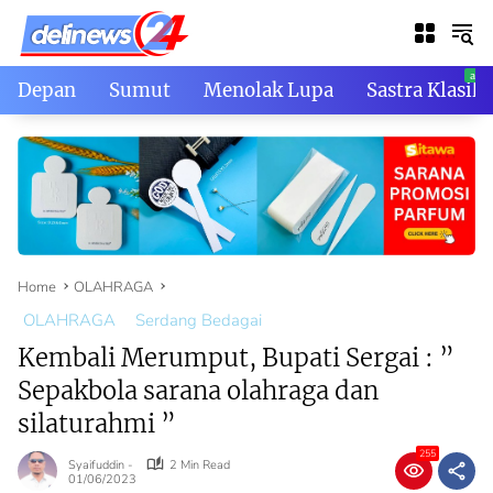
Skip
to
content
Depan
Sumut
Menolak Lupa
Sastra Klasik
Home
OLAHRAGA
OLAHRAGA
Serdang Bedagai
Kembali Merumput, Bupati Sergai : ”
Sepakbola sarana olahraga dan
silaturahmi ”
255
Syaifuddin -
2 Min Read
01/06/2023