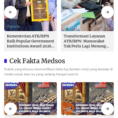
Agraria
Agraria
Kementerian ATR/BPN
Transformasi Layanan
Raih Popular Government
ATR/BPN: Masyarakat
Institutions Award 2026
Tak Perlu Lagi Menunggu
dari The Iconomics
Tanpa Kepastian
Cek Fakta Medsos
Rubrik yang khusus memverifikasi fakta fyp (konten viral) yang beredar di
media sosial atas isu yang sedang hangat saat ini.
Cek Fakta
Cek Fakta