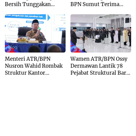
Bersih Tunggakan
BPN Sumut Terima
Berkas dan Beri
Kunjungan Balai Harta
Kepastian Waktu
Peninggalan
Layanan
Blog
Blog
Menteri ATR/BPN
Wamen ATR/BPN Ossy
Nusron Wahid Rombak
Dermawan Lantik 78
Struktur Kantor
Pejabat Struktural Baru
Pertanahan Menjadi
di Jakarta
Pendekatan
Kewilayahan