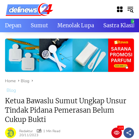
Skip
to
content
Depan
Sumut
Menolak Lupa
Sastra Klasik
Home
Blog
Blog
Ketua Bawaslu Sumut Ungkap Unsur
Tindak Pidana Pemerasan Belum
Cukup Bukti
219
Redaktur
1 Min Read
20/11/2023