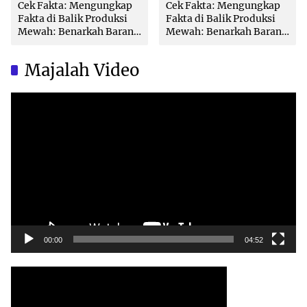
Cek Fakta: Mengungkap
Cek Fakta: Mengungkap
Fakta di Balik Produksi
Fakta di Balik Produksi
Mewah: Benarkah Barang
Mewah: Benarkah Barang
Brand Ternama Dibuat di
Brand Ternama Dibuat di
China?
China?
Majalah Video
Video
Player
00:00
04:52