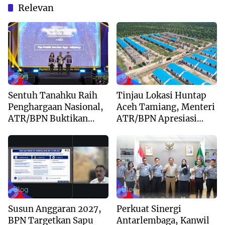
Relevan
Blog
Blog
Sentuh Tanahku Raih
Tinjau Lokasi Huntap
Penghargaan Nasional,
Aceh Tamiang, Menteri
ATR/BPN Buktikan
ATR/BPN Apresiasi
Komitmen Digitalisasi
Dukungan Yayasan
Layanan Pertanahan
Buddha Tzu Chi dan
Aguan
Blog
Blog
Susun Anggaran 2027,
Perkuat Sinergi
BPN Targetkan Sapu
Antarlembaga, Kanwil