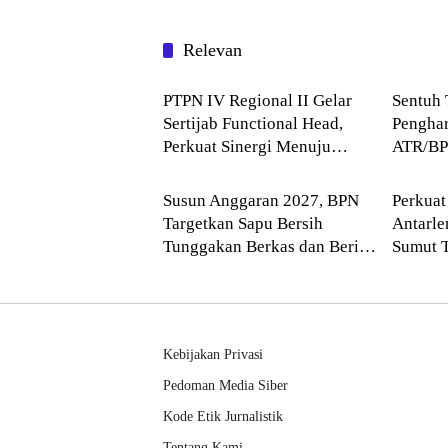
Relevan
Blog
Blog
PTPN IV Regional II Gelar
Sentuh 
Sertijab Functional Head,
Penghar
Perkuat Sinergi Menuju
ATR/BP
Blog
Blog
Regional Unggulan
Komitme
Layana
Susun Anggaran 2027, BPN
Perkuat
Targetkan Sapu Bersih
Antarl
Tunggakan Berkas dan Beri
Sumut 
Kepastian Waktu Layanan
Balai H
Kebijakan Privasi
Pedoman Media Siber
Kode Etik Jurnalistik
Tentang Kami