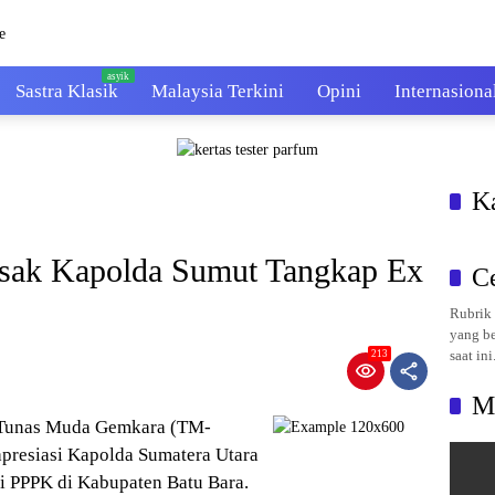
Sastra Klasik
Malaysia Terkini
Opini
Internasiona
K
ak Kapolda Sumut Tangkap Ex
C
Rubrik 
yang be
saat ini
213
M
a Tunas Muda Gemkara (TM-
resiasi Kapolda Sumatera Utara
i PPPK di Kabupaten Batu Bara.