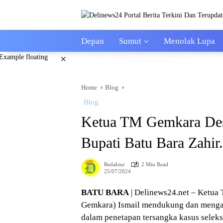
Skip
to
content
Depan
Sumut
Menolak Lupa
×
Home
Blog
Blog
Ketua TM Gemkara Des
Bupati Batu Bara Zahir.
Redaktur
2 Min Read
25/07/2024
BATU BARA
| Delinews24.net – Ketu
Gemkara) Ismail mendukung dan mengap
dalam penetapan tersangka kasus seleks