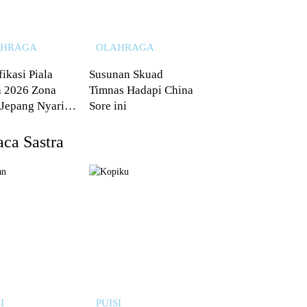
AHRAGA
OLAHRAGA
fikasi Piala
Susunan Skuad
 2026 Zona
Timnas Hadapi China
 Jepang Nyaris
Sore ini
 dari Australia
ca Sastra
I
PUISI