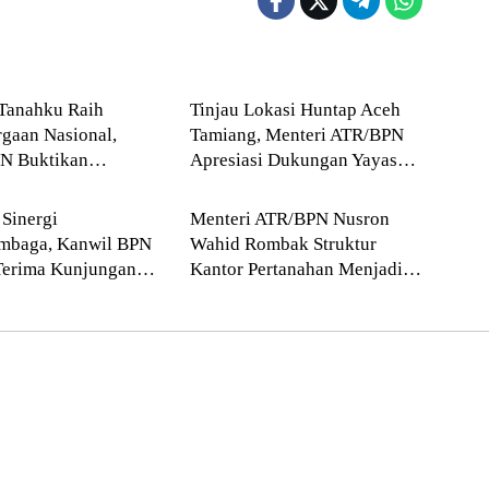
Blog
Tanahku Raih
Tinjau Lokasi Huntap Aceh
gaan Nasional,
Tamiang, Menteri ATR/BPN
N Buktikan
Apresiasi Dukungan Yayasan
Blog
n Digitalisasi
Buddha Tzu Chi dan Aguan
n Pertanahan
 Sinergi
Menteri ATR/BPN Nusron
embaga, Kanwil BPN
Wahid Rombak Struktur
Terima Kunjungan
Kantor Pertanahan Menjadi
arta Peninggalan
Pendekatan Kewilayahan